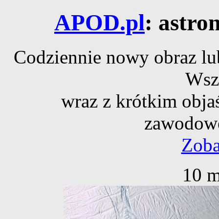
APOD.pl
: astro
Codziennie nowy obraz lub
Wsz
wraz z krótkim obja
zawodowe
Zoba
10 m