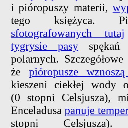
i pióropuszy materii,
wy
tego księżyca. P
sfotografowanych tutaj
tygrysie pasy
spękań w
polarnych. Szczegółowe 
że
pióropusze wznoszą
kieszeni ciekłej wody
(0 stopni Celsjusza), 
Enceladusa
panuje temper
stopni Celsjusza)