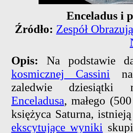
Enceladus i 
Źródło:
Zespół Obrazują
Opis:
Na podstawie da
kosmicznej Cassini
nau
zaledwie dziesiątki
Enceladusa
, małego (500
księżyca Saturna, istniej
ekscytujące wyniki
skupi