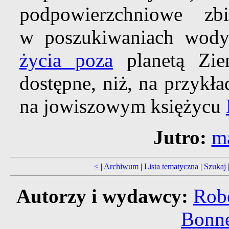
podpowierzchniowe z
w poszukiwaniach wody 
życia poza
planetą Ziem
dostępne, niż, na przykł
na jowiszowym księżycu
Jutro:
m
<
|
Archiwum
|
Lista tematyczna
|
Szukaj
Autorzy i wydawcy:
Robe
Bonne