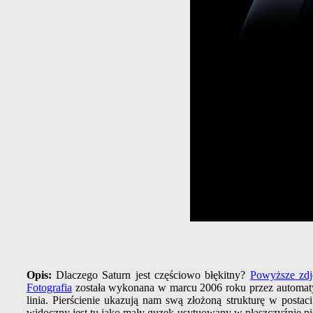
Opis:
Dlaczego Saturn jest częściowo błękitny?
Powyższe zdj
Fotografia
została wykonana w marcu 2006 roku przez automa
linia. Pierścienie ukazują nam swą złożoną strukturę w postac
widoczny jest tu jako mały guzek usytuowany w płaszczyźnie pi