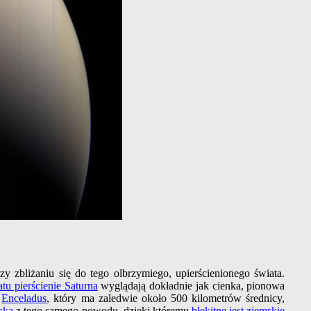
y zbliżaniu się do tego olbrzymiego, upierścienionego świata.
atu pierścienie Saturna
wyglądają dokładnie jak cienka, pionowa
a
Enceladus
, który ma zaledwie około 500 kilometrów średnicy,
ska
z tego samego powodu, dzięki któremu
błękitne jest ziemskie