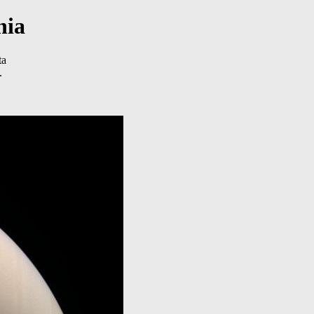
nia
ta
.