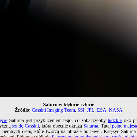
Saturn w błękicie i złocie
Źródło:
Cassini Imaging Team
,
SSI
,
JPL
,
ESA
,
NASA
ęcie
Saturna jest przybliżeniem tego, co zobaczyłoby
ludzkie
oko prz
tyczną
sondę Cassini
, która obecnie okrąża
Saturna
. Tutaj
pełne majest
i ciemnych cieni, które tworzą na obrazie po lewej. Księżyc Saturn
erścieni. Północna półkula
Saturna może wydawać się po części niebie