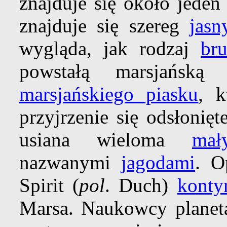
znajduje się około jede
znajduje się szereg
jasn
wygląda, jak rodzaj
br
powstałą marsjańską
marsjańskiego piasku
, k
przyjrzenie się odsłonięt
usiana wieloma
mał
nazwanymi
jagodami
. O
Spirit (
pol
. Duch)
konty
Marsa. Naukowcy planeta