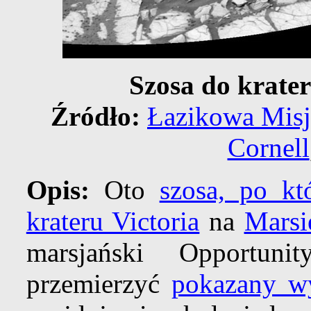
Szosa do krater
Źródło:
Łazikowa Mis
Cornell
Opis:
Oto
szosa, po kt
krateru Victoria
na
Marsi
marsjański Opportuni
przemierzyć
pokazany w