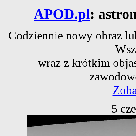
APOD.pl
: astro
Codziennie nowy obraz lub
Wsz
wraz z krótkim obja
zawodowe
Zoba
5 cz