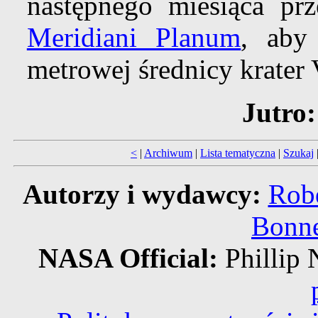
następnego miesiąca pr
Meridiani Planum
, aby
metrowej średnicy krater V
Jutro:
<
|
Archiwum
|
Lista tematyczna
|
Szukaj
Autorzy i wydawcy:
Robe
Bonne
NASA Official:
Philli