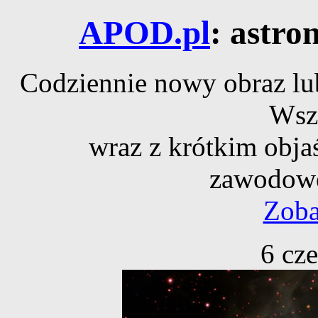
APOD.pl
: astro
Codziennie nowy obraz lub
Wsz
wraz z krótkim obja
zawodowe
Zoba
6 cz