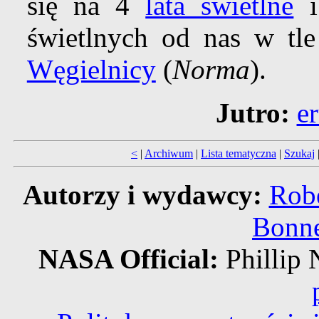
się na 4
lata świetlne
i 
świetlnych od nas w tl
Węgielnicy
(
Norma
).
Jutro:
e
<
|
Archiwum
|
Lista tematyczna
|
Szukaj
Autorzy i wydawcy:
Robe
Bonne
NASA Official:
Philli