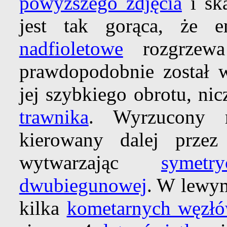
powyższego zdjęcia
i sk
jest tak gorąca, że 
nadfioletowe
rozgrzewa
prawdopodobnie został 
jej szybkiego obrotu, n
trawnika
. Wyrzucony m
kierowany dalej prze
wytwarzając
symetr
dwubiegunowej
. W lewy
kilka
kometarnych węzł