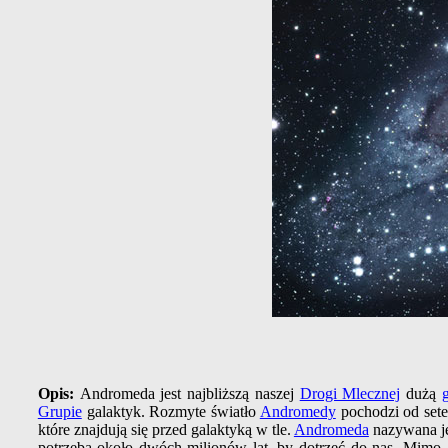
Opis:
Andromeda jest najbliższą naszej
Drogi Mlecznej
dużą
Grupie
galaktyk. Rozmyte światło
Andromedy
pochodzi od sete
które znajdują się przed galaktyką w tle.
Andromeda
nazywana je
potrzeba około dwóch milionów lat, by dotrzeć do nas. Mimo