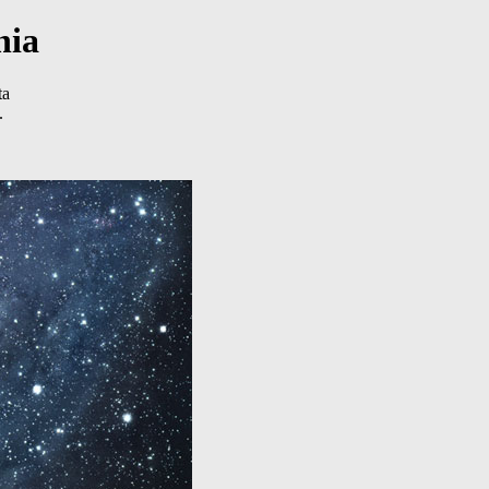
nia
ta
.