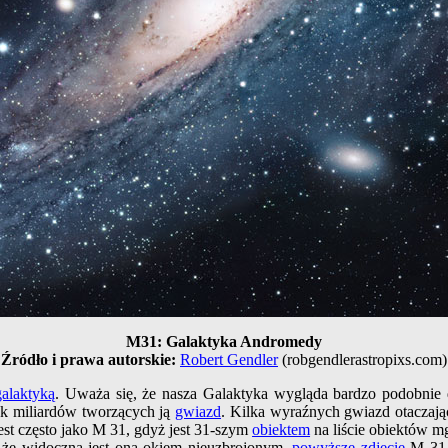
M31: Galaktyka Andromedy
Źródło i prawa autorskie:
Robert Gendler
(robgendlerastropixs.com)
galaktyką
. Uważa się, że nasza Galaktyka wygląda bardzo podobnie
k miliardów tworzących ją
gwiazd
. Kilka wyraźnych gwiazd otaczaj
st często jako M 31, gdyż jest 31-szym
obiektem
na liście obiektów 
, że widoczna jest ona okiem nieuzbrojonym,
powyższe zdjęcie
M 31 