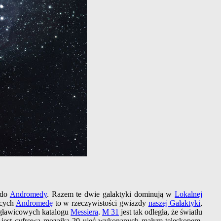
 do
Andromedy
. Razem te dwie galaktyki dominują w
Lokalnej
ących
Andromedę
to w rzeczywistości gwiazdy
naszej Galaktyki
,
mgławicowych katalogu
Messiera
.
M 31
jest tak odległa, że światłu
jest cyfrową mozaiką 20 ujęć wykonanych małym teleskopem.