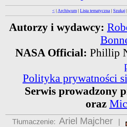
<
|
Archiwum
|
Lista tematyczna
|
Szukaj
Autorzy i wydawcy:
Robe
Bonne
NASA Official:
Philli
Polityka prywatności 
Serwis prowadzony p
oraz
Mic
Ariel Majcher
Tłumaczenie:
|