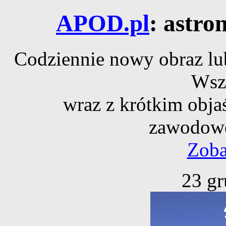
APOD.pl
: astro
Codziennie nowy obraz lub
Wsz
wraz z krótkim obja
zawodowe
Zoba
23 gr