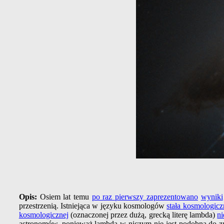
Opis:
Osiem lat temu
po raz pierwszy zaprezentowano
wyniki
przestrzenią. Istniejąca w języku kosmologów
stała kosmologicz
kosmologicznej
(oznaczonej przez dużą, grecką literę lambda)
ni
astronomów, ponieważ lambda w niczym nie jest podobna do zna