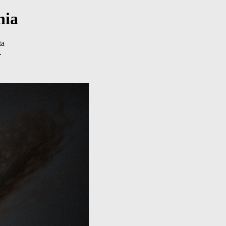
nia
ta
.