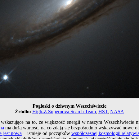
Pogłoski o dziwnym Wszechświecie
Źródło:
High-Z Supernova Search Team
,
HST
,
NASA
wskazujące na to, że większość energii w naszym Wszechświecie ni
na
ma dużą wartość, na co zdają się bezpośrednio wskazywać nowe o
e jest nowa
-- istnieje od początków
współczesnej kosmologii relatywi
nych składników wszechświata, ponieważ jej wartość zdaje się być og