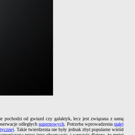
e pochodzi od gwiazd czy galaktyk, lecz jest związana z samą
bserwacje odległych
supernowych
. Potrzeba wprowadzenia
stałej
stycznej
. Takie twierdzenia nie były jednak zbyt popularne wśród
raniczona przez inne obserwacje, i wreszcie dlatego, że mniej