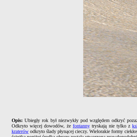
Opis:
Ubiegły rok był niezwykły pod względem odkryć pozazi
Odkryto więcej dowodów, że
fontanny
tryskają nie tylko z
ks
kraterów
odkryto ślady płynącej cieczy. Wielorakie formy ciekł
ścieżka poniżej środka obrazu została utworzona prawdopodobnie