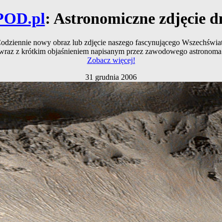
POD.pl
: Astronomiczne zdjęcie d
odziennie nowy obraz lub zdjęcie naszego fascynującego Wszechświa
wraz z krótkim objaśnieniem napisanym przez zawodowego astronoma
Zobacz więcej!
31 grudnia 2006