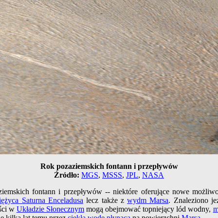
Rok pozaziemskich fontann i przepływów
Źródło:
MGS
,
MSSS
,
JPL
,
NASA
emskich fontann i przepływów -- niektóre oferujące nowe możliwoś
iężyca Saturna Enceladusa
lecz także z
wydm Marsa
. Znaleziono j
ości w
Układzie Słonecznym
mogą obejmować topniejący lód wodny,
m
 kilka lat temu przez
ciekłą wodę płynącą
na powierzchni
Marsa
.