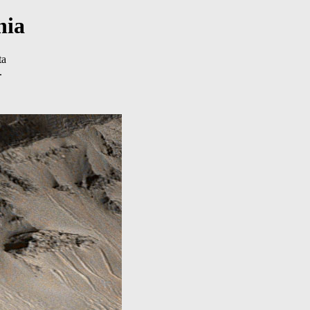
nia
ta
.