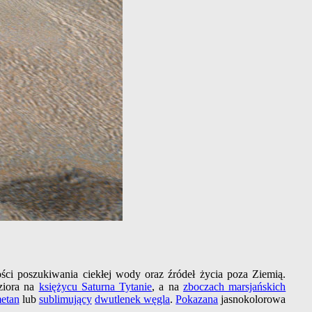
ci poszukiwania ciekłej wody oraz źródeł życia poza Ziemią.
eziora na
księżycu Saturna Tytanie
, a na
zboczach marsjańskich
etan
lub
sublimujący
dwutlenek węgla
.
Pokazana
jasnokolorowa