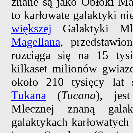
znane są jako Obłoki Ma
to karłowate galaktyki ni
większej
Galaktyki Ml
Magellana
, przedstawio
rozciąga się na 15 tysi
kilkaset milionów gwiazd
około 210 tysięcy lat 
Tukana
(
Tucana
), jes
Mlecznej znaną galak
galaktykach karłowatyc