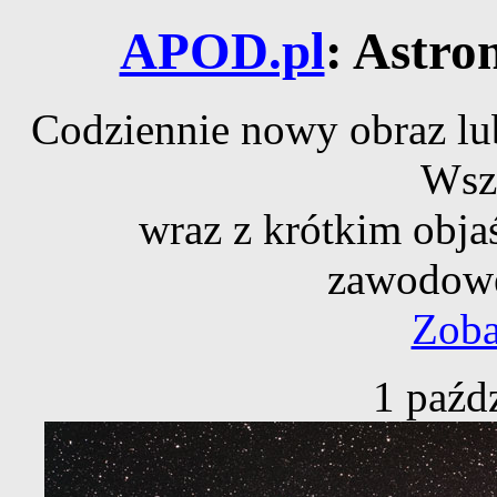
APOD.pl
: Astro
Codziennie nowy obraz lub
Wsz
wraz z krótkim obja
zawodowe
Zoba
1 paźd