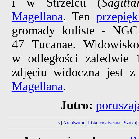
i w
Strzelcu (
Sagitta
Magellana
. Ten
przepię
gromady kuliste - NGC
47 Tucanae. Widowis
w odległości zaledwie 1
zdjęciu widoczna jest 
Magellana
.
Jutro:
poruszaj
<
|
Archiwum
|
Lista tematyczna
|
Szukaj