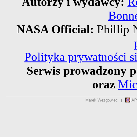
Autorzy i wydawcy:
R
Bonne
NASA Official:
Phillip
Polityka prywatności 
Serwis prowadzony p
oraz
Mic
Marek Weżgowiec
AP
|