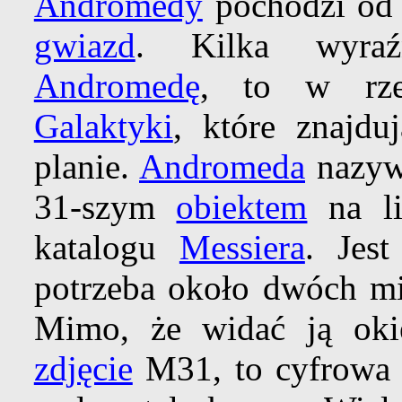
Andromedy
pochodzi od 
gwiazd
. Kilka wyraź
Andromedę
, to w rze
Galaktyki
, które znajdu
planie.
Andromeda
nazywa
31-szym
obiektem
na li
katalogu
Messiera
. Jes
potrzeba około dwóch mil
Mimo, że widać ją ok
zdjęcie
M31, to cyfrowa 