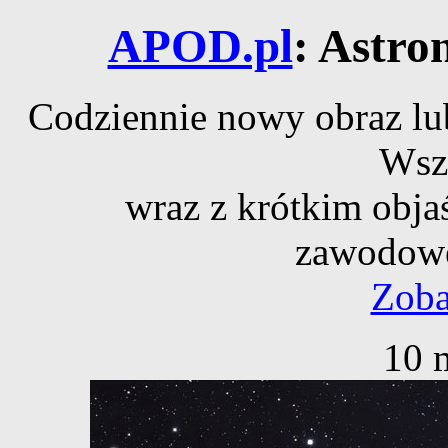
APOD.pl
: Astro
Codziennie nowy obraz lub
Wsz
wraz z krótkim obja
zawodowe
Zoba
10 