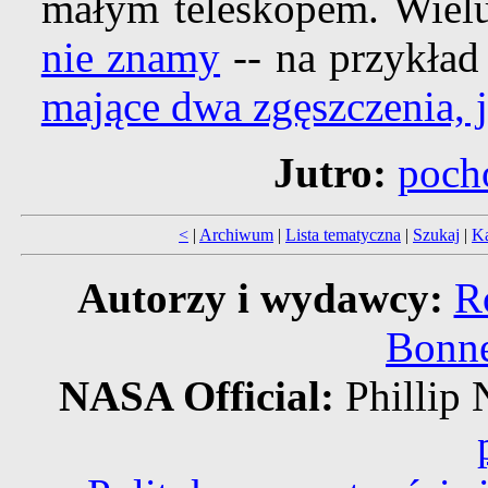
małym teleskopem. Wiel
nie znamy
-- na przykład
mające dwa zgęszczenia, 
Jutro:
poch
<
|
Archiwum
|
Lista tematyczna
|
Szukaj
|
Ka
Autorzy i wydawcy:
R
Bonne
NASA Official:
Philli