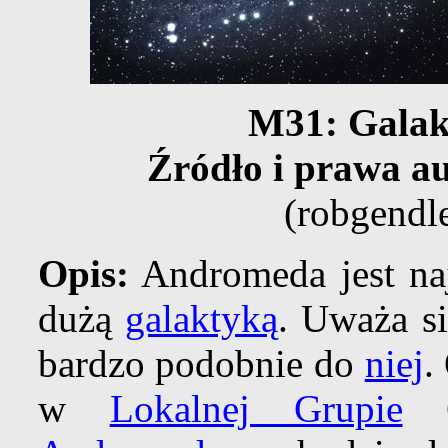
M31: Gala
Źródło i prawa au
(robgendl
Opis:
Andromeda jest naj
dużą
galaktyką
. Uważa s
bardzo podobnie do
niej
.
w
Lokalnej Grupie
Ga