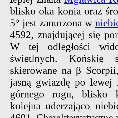
blisko oka konia oraz śr
5° jest zanurzona w
niebi
4592, znajdującej się po
W tej odległości wid
świetlnych. Końskie 
skierowane na β Scorpi
jasną gwiazdę po lewej
górnego rogu, blisko 
kolejna uderzająco niebi
4601. Charakterystyczne 