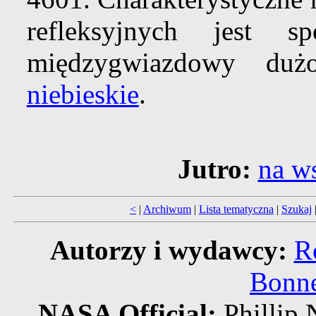
refleksyjnych jest 
międzygwiazdowy duż
niebieskie
.
Jutro:
na w
<
|
Archiwum
|
Lista tematyczna
|
Szukaj
Autorzy i wydawcy:
R
Bonne
NASA Official:
Philli