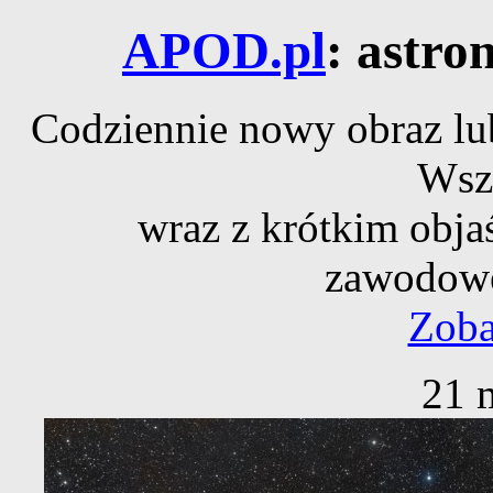
APOD.pl
: astro
Codziennie nowy obraz lub
Wsz
wraz z krótkim obja
zawodowe
Zoba
21 