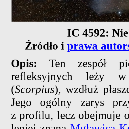
IC 4592: Nie
Źródło i
prawa autor
Opis:
Ten zespół pię
refleksyjnych leży 
(
Scorpius
), wzdłuż płasz
Jego ogólny zarys pr
z profilu, lecz obejmuje 
lepiej znana
Mgławica K