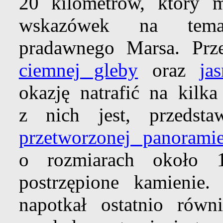
20 kilometrów, który 
wskazówek na temat
pradawnego Marsa. Prze
ciemnej gleby
oraz
ja
okazję natrafić na kilk
z nich jest, przeds
przetworzonej panorami
o rozmiarach około 
postrzępione kamienie
napotkał ostatnio równ