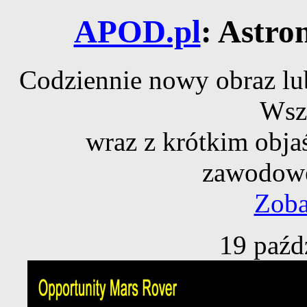
APOD.pl
: Astro
Codziennie nowy obraz lub
Wsz
wraz z krótkim obja
zawodowe
Zoba
19 paźd