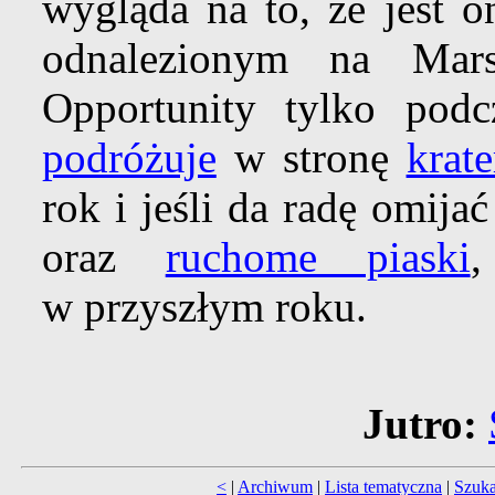
wygląda na to, że jest 
odnalezionym na Mar
Opportunity tylko podc
podróżuje
w stronę
krat
rok i jeśli da radę omija
oraz
ruchome piaski
w przyszłym roku.
Jutro:
<
|
Archiwum
|
Lista tematyczna
|
Szuka