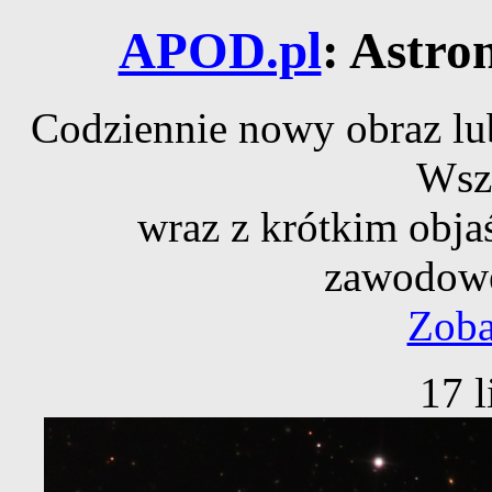
APOD.pl
: Astro
Codziennie nowy obraz lub
Wsz
wraz z krótkim obja
zawodowe
Zoba
17 