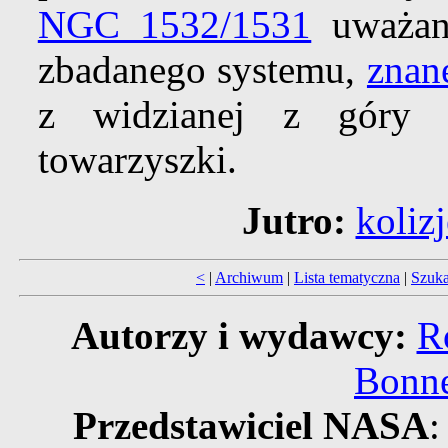
NGC 1532/1531
uważana
zbadanego systemu,
znan
z widzianej z góry g
towarzyszki.
Jutro:
koliz
<
|
Archiwum
|
Lista tematyczna
|
Szuka
Autorzy i wydawcy:
R
Bonne
Przedstawiciel NASA
: