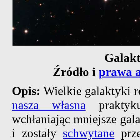
Galakt
Źródło i
prawa a
Opis:
Wielkie galaktyki 
nasza własna
praktyk
wchłaniając mniejsze gala
i zostały
schwytane
prze