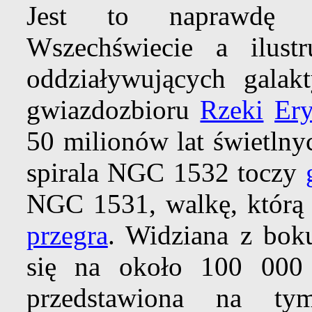
Jest to naprawdę 
Wszechświecie a ilust
oddziaływujących gala
gwiazdozbioru
Rzeki
Er
50 milionów lat świetlny
spirala NGC 1532 toczy
NGC 1531, walkę, którą
przegra
. Widziana z bok
się na około 100 000 
przedstawiona na t