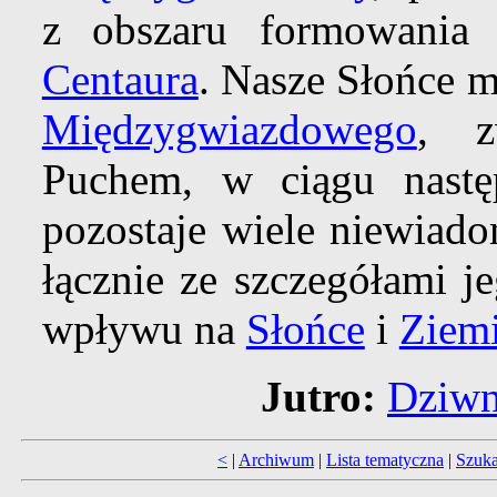
z obszaru formowania
Centaura
. Nasze Słońce 
Międzygwiazdowego
, z
Puchem, w ciągu nastę
pozostaje wiele niewiad
łącznie ze szczegółami j
wpływu na
Słońce
i
Ziem
Jutro:
Dziwn
<
|
Archiwum
|
Lista tematyczna
|
Szuka