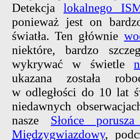
Detekcja
lokalnego IS
ponieważ jest on bardzo
światła. Ten głównie
wo
niektóre, bardzo szcz
wykrywać w świetle
n
ukazana została ro
w odległości do 10 lat ś
niedawnych obserwacjach
nasze
Słońce porusza
Międzygwiazdowy
, pod