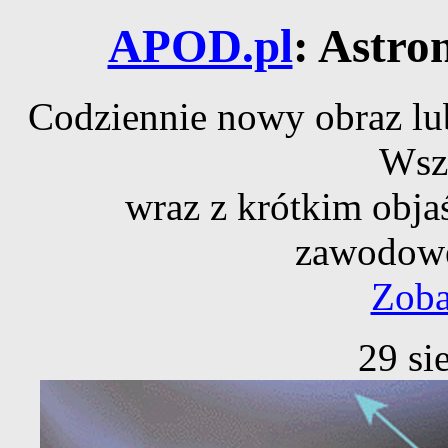
APOD.pl
: Astro
Codziennie nowy obraz lub
Wsz
wraz z krótkim obja
zawodowe
Zoba
29 si