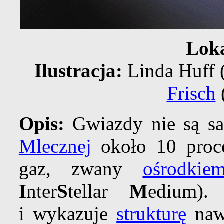
Lok
Ilustracja:
Linda Huff 
Frisch
Opis:
Gwiazdy nie są s
Mlecznej
około 10 proce
gaz, zwany
ośrodki
I
nter
S
tellar
M
edium)
i wykazuje
strukturę
naw