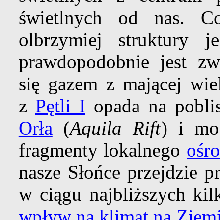
świetlnych od nas. Co
olbrzymiej struktury j
prawdopodobnie jest zwi
się gazem z mającej wie
z
Pętli I
opada na pobli
Orła
(
Aquila Rift
) i mo
fragmenty lokalnego
ośr
nasze Słońce przejdzie p
w ciągu najbliższych ki
wpływ na klimat na Ziem