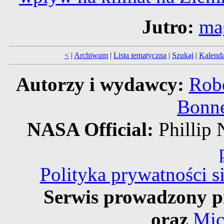
Jutro:
ma
<
|
Archiwum
|
Lista tematyczna
|
Szukaj
|
Kalend
Autorzy i wydawcy:
Robe
Bonne
NASA Official:
Philli
Polityka prywatności 
Serwis prowadzony p
oraz
Mic