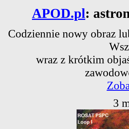
APOD.pl
: astro
Codziennie nowy obraz lub
Wsz
wraz z krótkim obja
zawodowe
Zoba
3 m