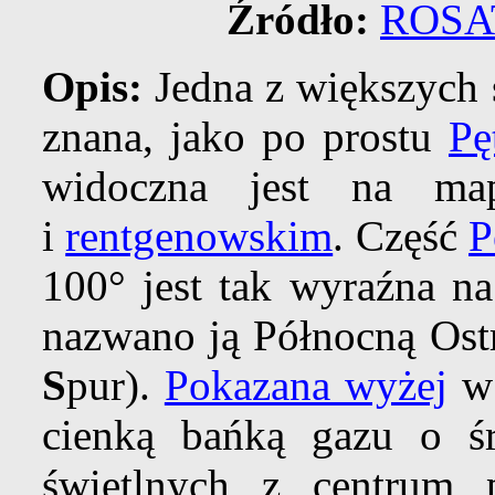
Źródło:
ROSA
Opis:
Jedna z większych s
znana, jako po prostu
Pę
widoczna jest na m
i
rentgenowskim
. Część
P
100° jest tak wyraźna n
nazwano ją Północną Ost
S
pur).
Pokazana wyżej
cienką bańką gazu o śr
świetlnych z centrum 