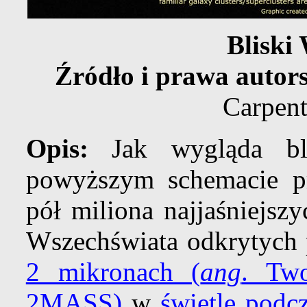
Bliski
Źródło i prawa autor
Carpent
Opis:
Jak wygląda b
powyższym schemacie pr
pół miliona najjaśniejsz
Wszechświata odkrytych
2 mikronach (
ang
. Tw
2MASS)
w
świetle pod