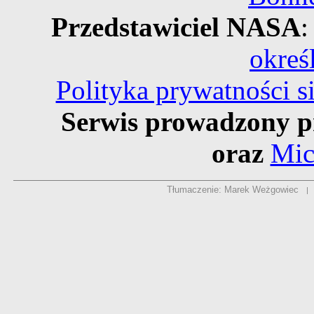
Przedstawiciel NASA
:
okreś
Polityka prywatności 
Serwis prowadzony p
oraz
Mic
Tłumaczenie: Marek Weżgowiec
|