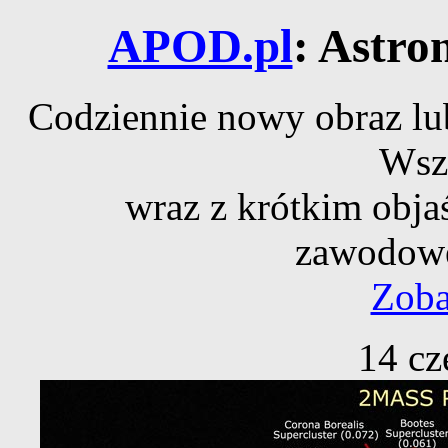
APOD.pl
: Astro
Codziennie nowy obraz lub
Wsz
wraz z krótkim obja
zawodowe
Zoba
14 cz