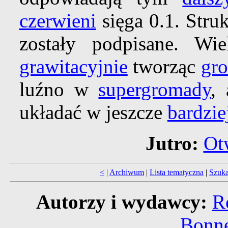
czerwieni
sięga 0.1. Stru
zostały podpisane. Wi
grawitacyjnie
tworząc
gr
luźno w
supergromady
,
układać w jeszcze
bardzie
Jutro:
Ot
<
|
Archiwum
|
Lista tematyczna
|
Szuka
Autorzy i wydawcy:
R
Bonne