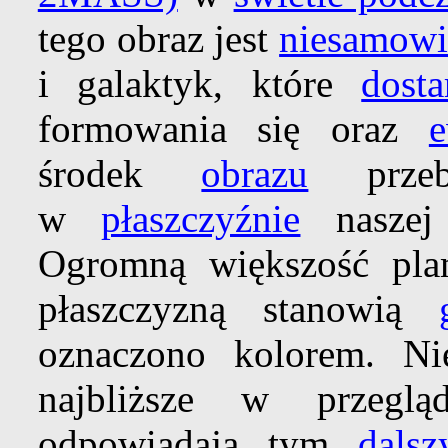
tego obraz jest
niesamowi
i galaktyk, które
dosta
formowania się oraz
e
środek
obrazu
przebi
w
płaszczyźnie
nasze
Ogromną większość pla
płaszczyzną stanowią
oznaczono kolorem. Nie
najbliższe w przegl
odpowiadają tym
dals