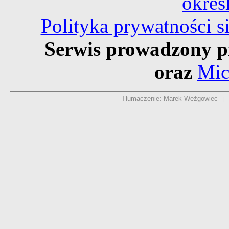
okreś
Polityka prywatności 
Serwis prowadzony p
oraz
Mic
Tłumaczenie: Marek Weżgowiec
|