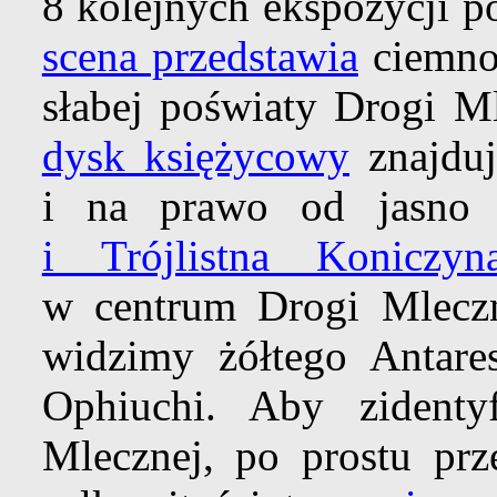
8 kolejnych ekspozycji 
scena przedstawia
ciemnoś
słabej poświaty Drogi M
dysk księżycowy
znajduj
i na prawo od jasno
i Trójlistna Koniczyn
w centrum Drogi Mlecz
widzimy żółtego Antare
Ophiuchi. Aby zidenty
Mlecznej, po prostu prz