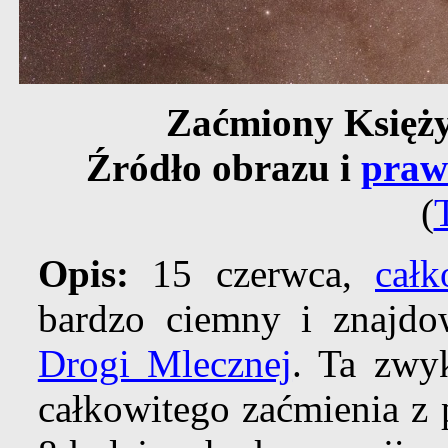
Zaćmiony Księży
Źródło obrazu i
praw
(
Opis:
15 czerwca,
cał
bardzo ciemny i znajdow
Drogi Mlecznej
. Ta zwy
całkowitego zaćmienia z