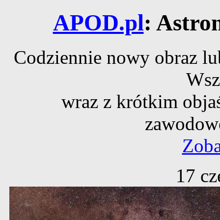
APOD.pl
: Astro
Codziennie nowy obraz lub
Wsz
wraz z krótkim obja
zawodowe
Zoba
17 cz