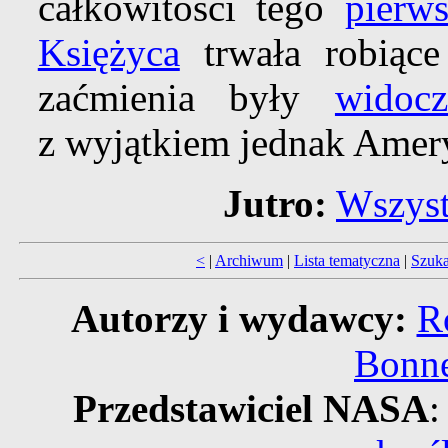
całkowitości tego
pierw
Księżyca
trwała robiące
zaćmienia były
widoc
z wyjątkiem jednak Amery
Jutro:
Wszyst
<
|
Archiwum
|
Lista tematyczna
|
Szuka
Autorzy i wydawcy:
R
Bonne
Przedstawiciel NASA
: