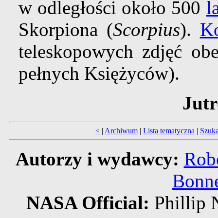
w odległości około 500
l
Skorpiona (
Scorpius
).
Ko
teleskopowych zdjęć obe
pełnych Księżyców).
Jutr
<
|
Archiwum
|
Lista tematyczna
|
Szuka
Autorzy i wydawcy:
Robe
Bonne
NASA Official:
Philli