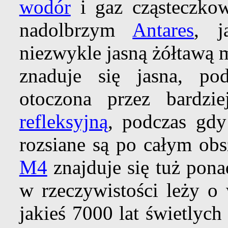
wodór
i gaz cząsteczko
nadolbrzym
Antares
, j
niezwykle jasną żółtawą 
znaduje się jasna, p
otoczona przez bardz
refleksyjną
, podczas gd
rozsiane są po całym obs
M4
znajduje się tuż pon
w rzeczywistości leży o 
jakieś 7000 lat świetlyc