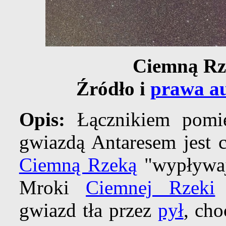
Ciemną Rz
Źródło i
prawa au
Opis:
Łącznikiem pom
gwiazdą Antaresem jest
Ciemną Rzeką
"wypływają
Mroki
Ciemnej Rzeki
p
gwiazd tła przez
pył
, ch