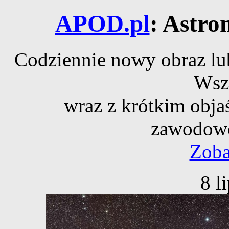
APOD.pl
: Astro
Codziennie nowy obraz lub
Wsz
wraz z krótkim obja
zawodowe
Zoba
8 l