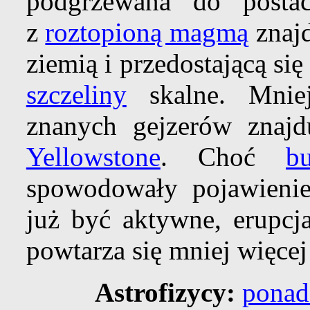
podgrzewana do postac
z
roztopioną magmą
znajd
ziemią i przedostającą si
szczeliny
skalne. Mniej
znanych gejzerów znaj
Yellowstone
. Choć
b
spowodowały pojawienie 
już być aktywne, erupcj
powtarza się mniej więcej
Astrofizycy:
ponad