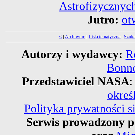
Astrofizyczny
Jutro:
ot
<
|
Archiwum
|
Lista tematyczna
|
Szuka
Autorzy i wydawcy:
R
Bonne
Przedstawiciel NASA
:
okreś
Polityka prywatności 
Serwis prowadzony p