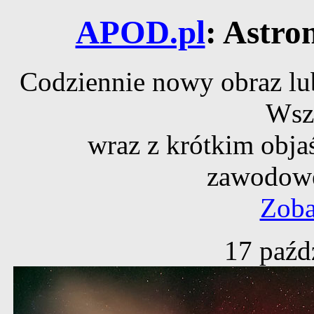
APOD.pl
: Astro
Codziennie nowy obraz lub
Wsz
wraz z krótkim obja
zawodowe
Zoba
17 paźd