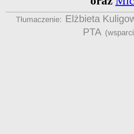
oraz
Mic
Elżbieta Kuligo
Tłumaczenie:
PTA
(wsparc