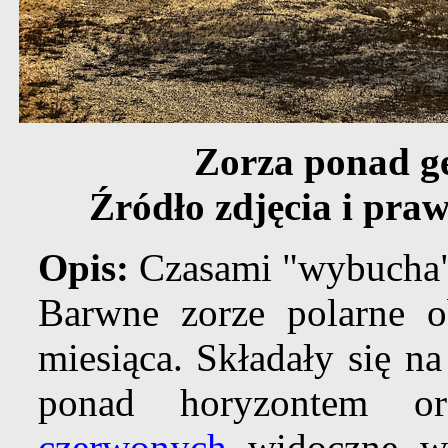
Zorza ponad g
Źródło zdjęcia i pra
Opis:
Czasami "wybucha" 
Barwne zorze polarne o
miesiąca. Składały się n
ponad horyzontem o
czerwonych
widoczne wy