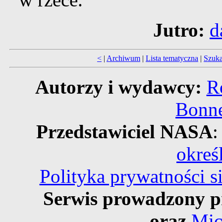
Jutro:
d
<
|
Archiwum
|
Lista tematyczna
|
Szuka
Autorzy i wydawcy:
R
Bonne
Przedstawiciel NASA
:
okreś
Polityka prywatności 
Serwis prowadzony p
oraz
Mic