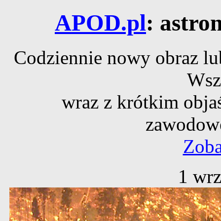
APOD.pl
: astro
Codziennie nowy obraz lub
Wsz
wraz z krótkim obja
zawodowe
Zoba
1 wrz