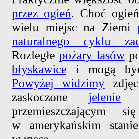
przez ogień
. Choć ogień
wielu miejsc na Ziemi
naturalnego cyklu za
Rozległe
pożary lasów
po
błyskawice
i mogą by
Powyżej widzimy
zdjęc
zaskoczone
jelenie
u
przemieszczającym 
w amerykańskim stan
w rzece.