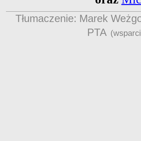
Tłumaczenie: Marek Weżg
PTA
(wsparc