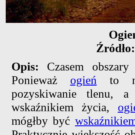
Ogie
Źródło
Opis:
Czasem obszary 
Ponieważ
ogień
to ni
pozyskiwanie tlenu, 
wskaźnikiem życia,
ogi
mógłby być
wskaźnikiem
Praktycznie większość o