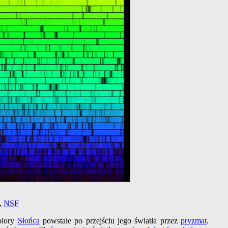
,
NSF
lory
Słońca
powstałe po przejściu jego światła przez
pryzmat
.