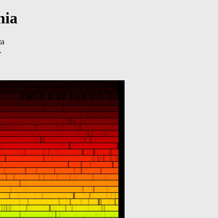
nia
ta
.