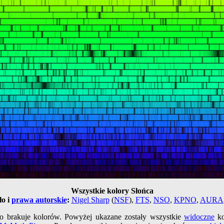
Wszystkie kolory Słońca
ło i
prawa autorskie
:
Nigel Sharp
(
NSF
),
FTS
,
NSO
,
KPNO
,
AURA
o brakuje kolorów. Powyżej ukazane zostały wszystkie
widoczne
ko