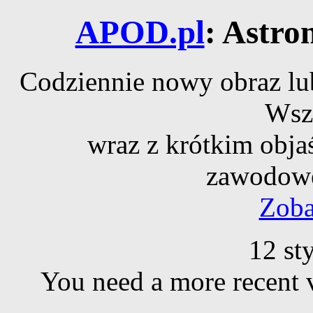
APOD.pl
: Astro
Codziennie nowy obraz lub
Wsz
wraz z krótkim obja
zawodowe
Zoba
12 st
You need a more recent 