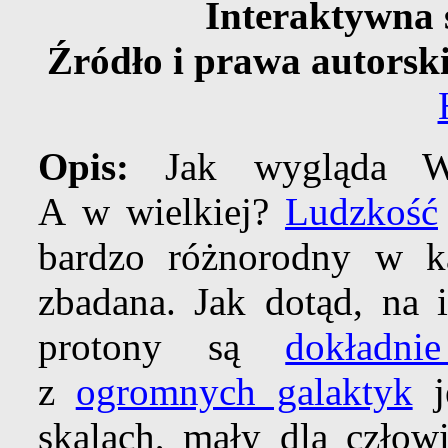
Interaktywna 
Źródło i prawa autorski
Opis:
Jak wygląda Ws
A w wielkiej?
Ludzkość
bardzo różnorodny w każ
zbadana. Jak dotąd, na 
protony są
dokładni
z
ogromnych galaktyk
j
skalach, mały dla człow