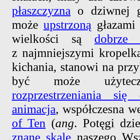
płaszczyzna
o dziwnej g
może
upstrzoną
głazami 
wielkości są
dobrze 
z najmniejszymi kropelk
kichania, stanowi na prz
być może użyt
rozprzestrzeniania się
animacja
, współczesna w
of Ten
(
ang
. Potęgi dzi
znane skale
naszego Wsze