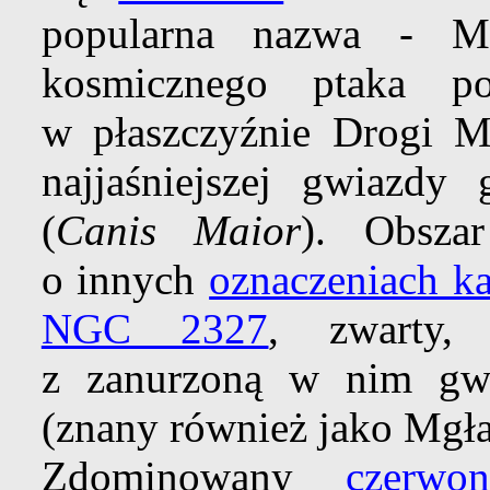
popularna nazwa - M
kosmicznego ptaka p
w płaszczyźnie Drogi M
najjaśniejszej gwiazdy
(
Canis Maior
). Obszar
o innych
oznaczeniach k
NGC 2327
, zwarty,
z zanurzoną w nim gwi
(znany również jako Mgła
Zdominowany
czerwo