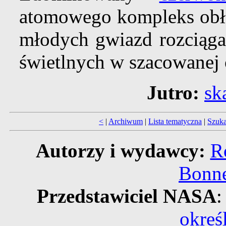
atomowego kompleks obło
młodych gwiazd rozciąga 
świetlnych w szacowanej o
Jutro:
sk
<
|
Archiwum
|
Lista tematyczna
|
Szuka
Autorzy i wydawcy:
R
Bonne
Przedstawiciel NASA
:
okreś