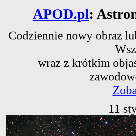
APOD.pl
: Astro
Codziennie nowy obraz lub
Wsz
wraz z krótkim obja
zawodowe
Zoba
11 st