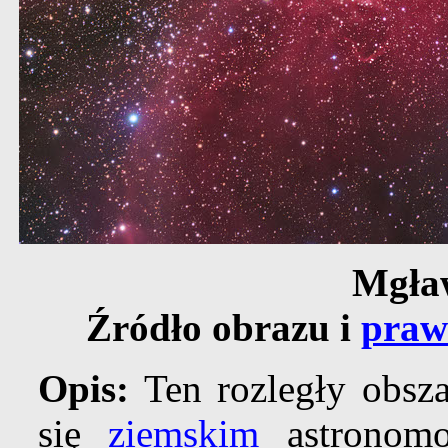
Mgła
Źródło obrazu i
praw
Opis:
Ten rozległy obsz
się
ziemskim
astronomo