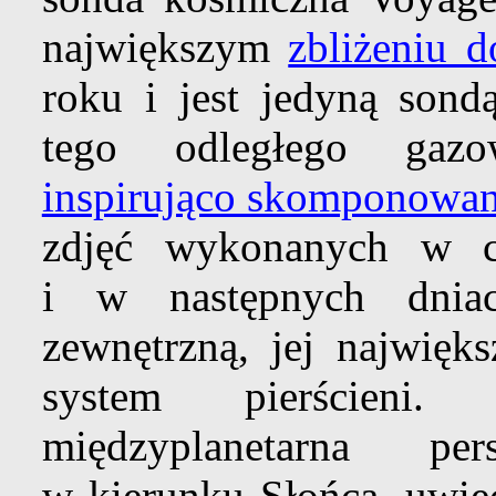
największym
zbliżeniu d
roku i jest jedyną sond
tego odległego gaz
inspirująco skomponowan
zdjęć wykonanych w cz
i w następnych dniac
zewnętrzną, jej najwięk
system pierścieni.
międzyplanetarna pe
w kierunku Słońca, uwiec