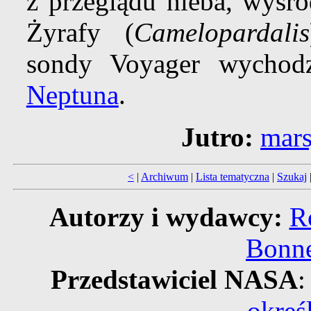
z przeglądu nieba, wyśr
Żyrafy (
Camelopardalis
sondy Voyager wycho
Neptuna
.
Jutro:
mars
<
|
Archiwum
|
Lista tematyczna
|
Szukaj
Autorzy i wydawcy:
R
Bonne
Przedstawiciel NASA
:
okreś