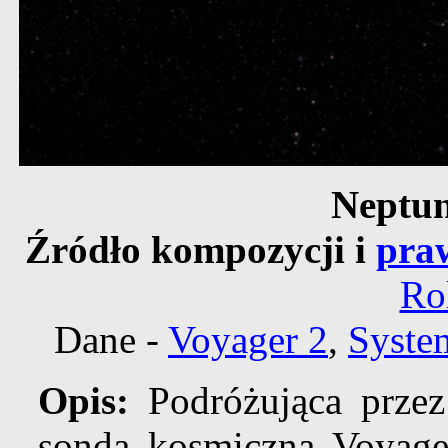
Neptun
Źródło kompozycji i
pra
Ro
Dane -
Voyager 2
,
Syste
Opis:
Podróżująca przez
sonda kosmiczna Voyag