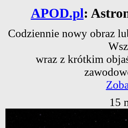
APOD.pl
: Astro
Codziennie nowy obraz lub
Wsz
wraz z krótkim obja
zawodowe
Zoba
15 