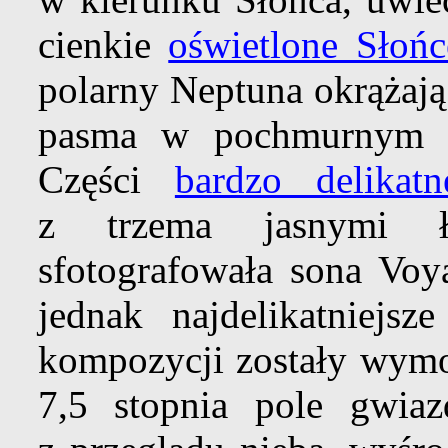
cienkie
oświetlone Słońc
polarny Neptuna okrążaj
pasma w pochmurnym 
Części
bardzo delikat
z trzema jasnymi łu
sfotografowała sona Voy
jednak najdelikatniejsz
kompozycji zostały wymo
7,5 stopnia pole gwiaz