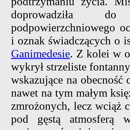
podtrzymaniu życia. Mi
doprowadziła do 
podpowierzchniowego oc
i oznak świadczących o i
Ganimedesie
. Z kolei w 
wykrył strzeliste fontan
wskazujące na obecność 
nawet na tym małym księż
zmrożonych, lecz wciąż 
pod gęstą atmosferą 