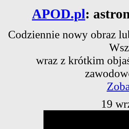
APOD.pl
: astro
Codziennie nowy obraz lub
Wsz
wraz z krótkim obja
zawodowe
Zoba
19 wr