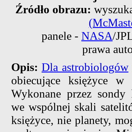
Źródło obrazu:
wyszukan
(McMaster
panele -
NASA
/JPL
prawa auto
Opis:
Dla astrobiologów
obiecujące księżyce w
Wykonane przez sondy 
we wspólnej skali satelit
księżyce, nie planety, m