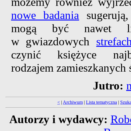
możemy również wyjrzeć
nowe badania
sugerują,
mogą być nawet li
w gwiazdowych
strefa
czynić księżyce najb
rodzajem zamieszkanych 
Jutro:
n
<
|
Archiwum
|
Lista tematyczna
|
Szuka
Autorzy i wydawcy:
Robe