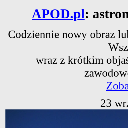
APOD.pl
: astro
Codziennie nowy obraz lub
Wsz
wraz z krótkim obja
zawodowe
Zoba
23 wr