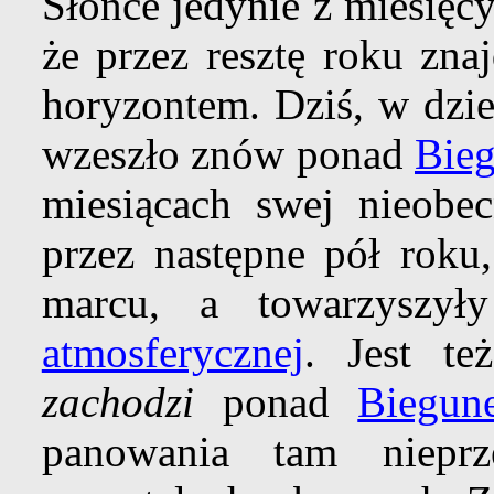
Słońce jedynie z miesięc
że przez resztę roku zna
horyzontem. Dziś, w dzi
wzeszło znów ponad
Bie
miesiącach swej nieobec
przez następne pół roku
marcu, a towarzysz
atmosferycznej
. Jest t
zachodzi
ponad
Biegun
panowania tam niepr