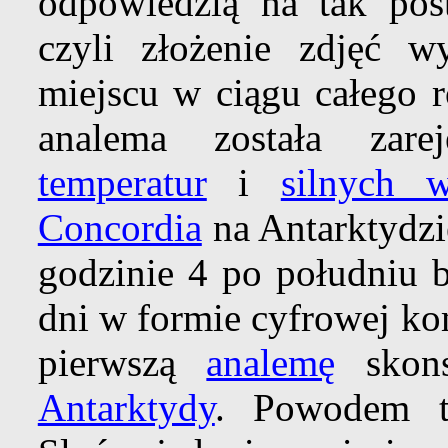
odpowiedzią na tak pos
czyli złożenie zdjęć
miejscu w ciągu całego 
analema została zar
temperatur
i
silnych w
Concordia
na Antarktydzi
godzinie 4 po południu b
dni w formie cyfrowej ko
pierwszą
analemę
skons
Antarktydy
. Powodem t