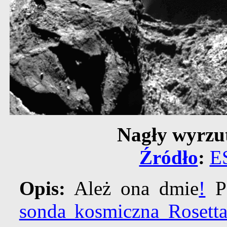
Nagły wyrzu
Źródło
:
E
Opis:
Ależ ona dmie
!
Po
sonda kosmiczna Rosett