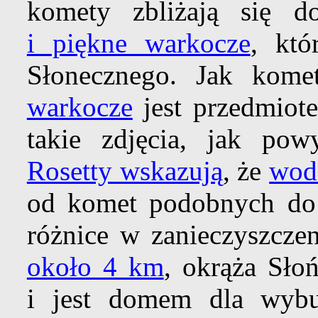
komety zbliżają się 
i piękne warkocze
, któ
Słonecznego. Jak kom
warkocze
jest przedmiot
takie zdjęcia, jak pow
Rosetty wskazują
, że
wod
od komet podobnych d
różnice w zanieczyszcz
około 4 km
, okrąża Sło
i jest domem dla wyb