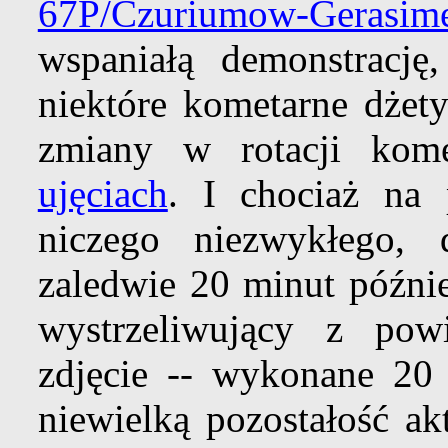
67P/Czuriumow-Gerasim
wspaniałą demonstrację
niektóre kometarne dżet
zmiany w rotacji ko
ujęciach
. I chociaż na
niczego niezwykłego, 
zaledwie 20 minut późnie
wystrzeliwujący z pow
zdjęcie -- wykonane 20
niewielką pozostałość a