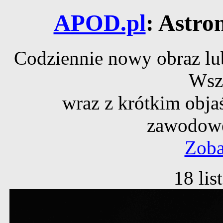
APOD.pl
: Astro
Codziennie nowy obraz lub
Wsz
wraz z krótkim obja
zawodowe
Zoba
18 li