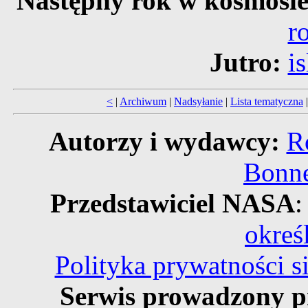
Następny rok w kosmosi
r
Jutro:
i
<
|
Archiwum
|
Nadsyłanie
|
Lista tematyczna
Autorzy i wydawcy:
R
Bonne
Przedstawiciel NASA
:
okreś
Polityka prywatności 
Serwis prowadzony p