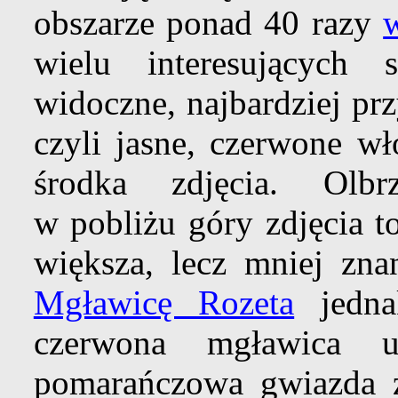
obszarze ponad 40 razy
wielu interesujących 
widoczne, najbardziej pr
czyli jasne, czerwone w
środka zdjęcia. Olb
w pobliżu góry zdjęcia 
większa, lecz mniej zn
Mgławicę Rozeta
jedn
czerwona mgławica u
pomarańczowa gwiazda z