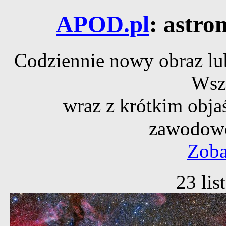
APOD.pl
: astro
Codziennie nowy obraz lub
Wsz
wraz z krótkim obja
zawodowe
Zoba
23 li