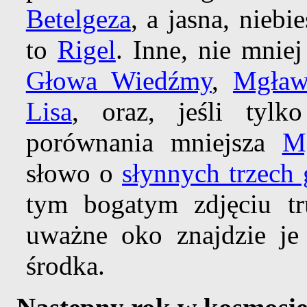
Betelgeza
, a jasna, nieb
to
Rigel
. Inne, nie mnie
Głowa Wiedźmy
,
Mgław
Lisa
, oraz, jeśli tylk
porównania mniejsza
M
słowo o
słynnych trzech
tym bogatym zdjęciu tr
uważne oko znajdzie je
środka.