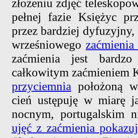
złożeniu zdjęć teleskopo
pełnej fazie Księżyc prz
przez bardziej dyfuzyjny
wrześniowego
zaćmienia
zaćmienia jest bardz
całkowitym zaćmieniem Ks
przyciemnia
położoną wy
cień ustępuję w miarę ja
nocnym, portugalskim n
ujęć z zaćmienia pokazu