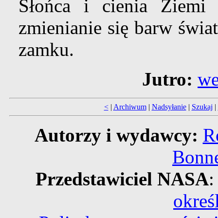
Słońca i cienia Ziemi
zmienianie się barw świat
zamku.
Jutro:
we
<
|
Archiwum
|
Nadsyłanie
|
Szukaj
|
Autorzy i wydawcy:
R
Bonne
Przedstawiciel NASA
:
okreś