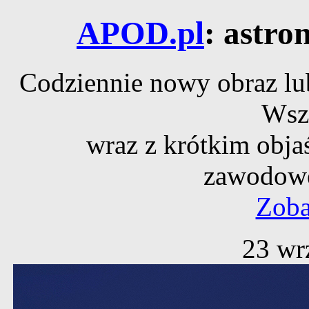
APOD.pl
: astro
Codziennie nowy obraz lub
Wsz
wraz z krótkim obja
zawodowe
Zoba
23 wr