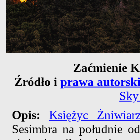
Zaćmienie K
Źródło i
prawa autorsk
Sky
Opis:
Księżyc Żniwiar
Sesimbra na południe o