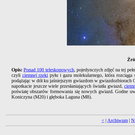
Źró
Opis:
Ponad 100 teleskopowych
, pojedynczych zdjęć na tej pe
czyli
ciemnej rzeki
pyłu i gazu molekularnego, która rozciąga 
podążając w dół ku jaśniejszym gwiazdom w gwiazdozbiorach Or
napotkacie jeszcze wiele przesłaniających światła gwiazd,
ciem
poświatę obszarów formowania się nowych gwiazd. Godne u
Koniczyna (M20) i głęboka Laguna (M8).
<
|
Archiwum
|
N