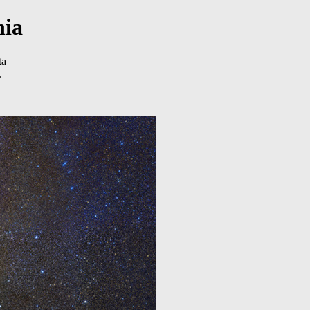
nia
ta
.