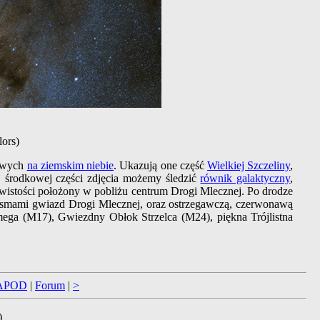
ors)
towych
na ziemskim niebie
. Ukazują one część
Wielkiej Szczeliny
,
j środkowej części zdjęcia możemy śledzić
równik galaktyczny
,
wistości położony w pobliżu centrum Drogi Mlecznej. Po drodze
 pasmami gwiazd Drogi Mlecznej, oraz ostrzegawczą, czerwonawą
ega (M17), Gwiezdny Obłok Strzelca (M24), piękna Trójlistna
APOD
|
Forum
|
>
)