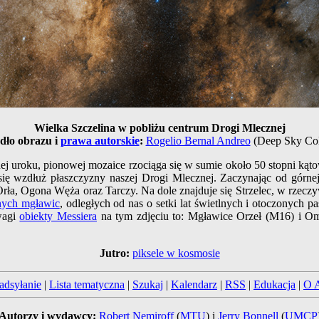
Wielka Szczelina w pobliżu centrum Drogi Mlecznej
dło obrazu i
prawa autorskie
:
Rogelio Bernal Andreo
(Deep Sky Col
łnej uroku, pionowej mozaice rzociąga się w sumie około 50 stopni ką
się wzdłuż płaszczyzny naszej Drogi Mlecznej. Zaczynając od górne
ła, Ogona Węża oraz Tarczy. Na dole znajduje się Strzelec, w rzeczy
nych mgławic
, odległych od nas o setki lat świetlnych i otoczonych
wagi
obiekty Messiera
na tym zdjęciu to: Mgławice Orzeł (M16) i Om
Jutro:
piksele w kosmosie
adsyłanie
|
Lista tematyczna
|
Szukaj
|
Kalendarz
|
RSS
|
Edukacja
|
O 
Autorzy i wydawcy:
Robert Nemiroff
(
MTU
) i
Jerry Bonnell
(
UMCP