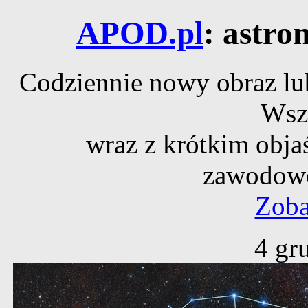
APOD.pl
: astro
Codziennie nowy obraz lub
Wsz
wraz z krótkim obja
zawodowe
Zoba
4 gr