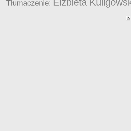
Elżbieta Kuligows
Tłumaczenie: