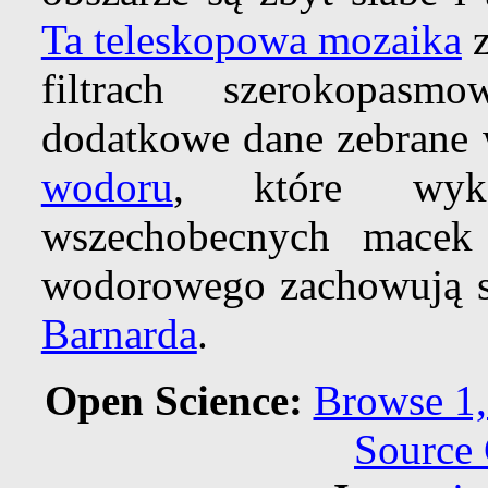
Ta teleskopowa mozaika
z
filtrach szerokopas
dodatkowe dane zebrane 
wodoru
, które wyko
wszechobecnych mace
wodorowego zachowują s
Barnarda
.
Open Science:
Browse 1,
Source 