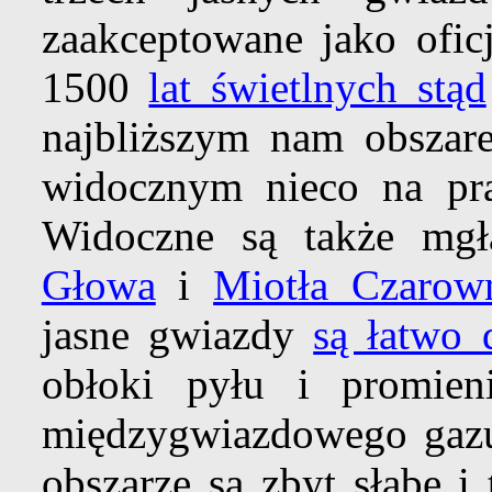
zaakceptowane jako oficj
1500
lat świetlnych stąd
najbliższym nam obszar
widocznym nieco na pra
Widoczne są także mg
Głowa
i
Miotła Czarow
jasne gwiazdy
są łatwo 
obłoki pyłu i promien
międzygwiazdowego ga
obszarze są zbyt słabe i 