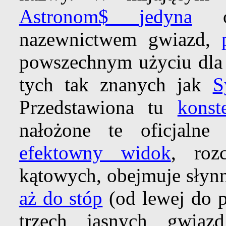
Astronom$
jedyna
or
nazewnictwem gwiazd,
powszechnym użyciu dl
tych tak znanych jak
S
Przedstawiona tu
konst
nałożone te oficjaln
efektowny widok
, roz
kątowych, obejmuje słyn
aż do stóp
(od lewej do 
trzech jasnych gwia