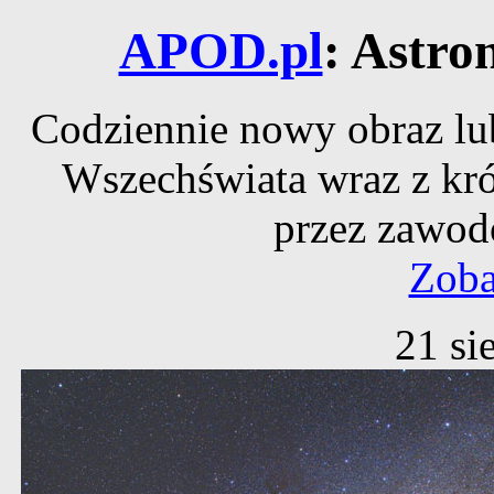
APOD.pl
: Astro
Codziennie nowy obraz lub
Wszechświata wraz z kr
przez zawod
Zoba
21 si