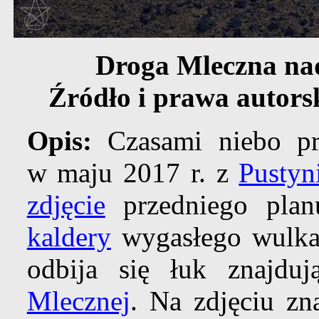
Droga Mleczna nad
Źródło i prawa autors
Opis:
Czasami niebo pr
w maju 2017 r. z
Pustyn
zdjęcie
przedniego plan
kaldery
wygasłego wulka
odbija się łuk znajdu
Mlecznej
. Na zdjęciu zn