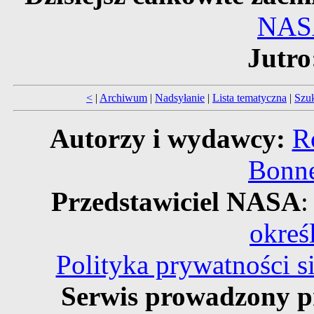
NAS
Jutro
<
|
Archiwum
|
Nadsyłanie
|
Lista tematyczna
|
Szu
Autorzy i wydawcy:
R
Bonne
Przedstawiciel NASA
:
okreś
Polityka prywatności 
Serwis prowadzony p