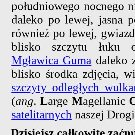
południowego nocnego n
daleko po lewej, jasna
również po lewej, gwiaz
blisko szczytu łuku 
Mgławica Guma
daleko z
blisko środka zdjęcia, w
szczyty odległych wulk
(
ang
.
L
arge
M
agellanic
satelitarnych
naszej Drogi
Dzisiejsz całkowite zaćm