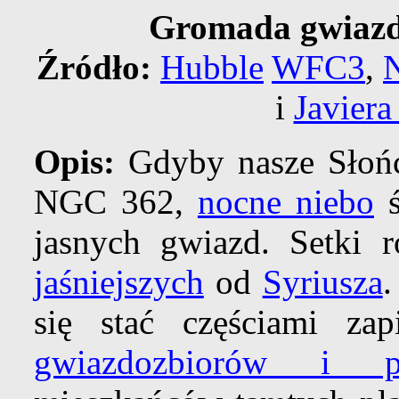
Gromada gwiazd
Źródło:
Hubble
WFC3
,
i
Javiera
Opis:
Gdyby nasze Słońce
NGC 362,
nocne niebo
ś
jasnych gwiazd. Setki 
jaśniejszych
od
Syriusza
.
się stać częściami zap
gwiazdozbiorów i po