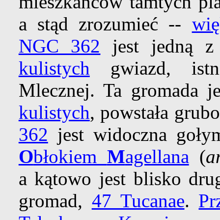
mieszkańców tamtych pla
a stąd zrozumieć --
wię
NGC 362
jest jedną z
kulistych
gwiazd, istn
Mlecznej. Ta gromada j
kulistych
, powstała grub
362
jest widoczna goł
O
błokiem
M
agellana
(
a
a kątowo jest blisko dru
gromad,
47 Tucanae
.
Pr