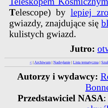
Teleskopem Kosmicznym
T
elescope) by
lepiej zr
gwiazdy, znajdujące się
b
kulistych gwiazd.
Jutro:
ot
<
|
Archiwum
|
Nadsyłanie
|
Lista tematyczna
|
Szu
Autorzy i wydawcy:
R
Bonne
Przedstawiciel NASA
: