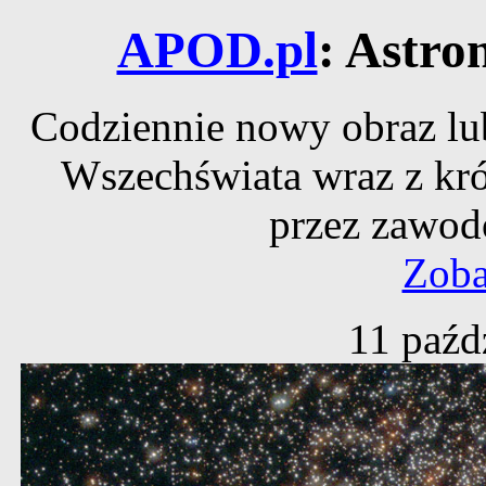
APOD.pl
: Astro
Codziennie nowy obraz lub
Wszechświata wraz z kr
przez zawod
Zoba
11 paźd