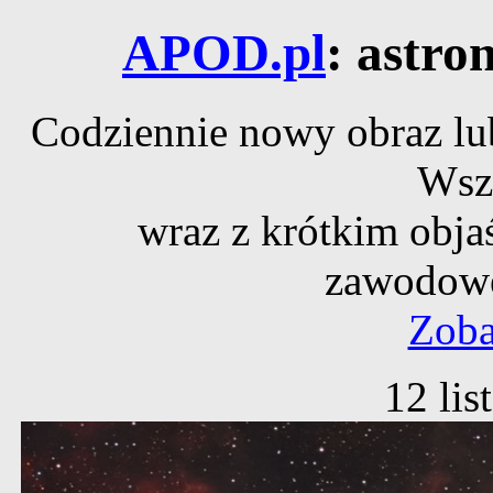
APOD.pl
: astro
Codziennie nowy obraz lub
Wsz
wraz z krótkim obja
zawodowe
Zoba
12 li