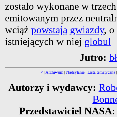
zostało wykonane w trzech
emitowanym przez neutra
wciąż
powstają gwiazdy
, o
istniejących w niej
globul
Jutro:
bł
<
|
Archiwum
|
Nadsyłanie
|
Lista tematyczna
Autorzy i wydawcy:
Robe
Bonne
Przedstawiciel NASA
: