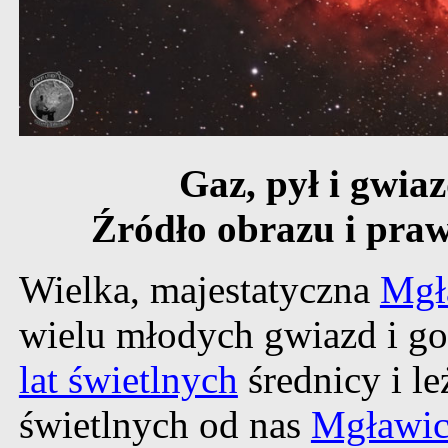
Gaz, pył i gwi
Źródło obrazu i praw
Wielka, majestatyczna
Mgł
wielu młodych gwiazd i go
lat świetlnych
średnicy i le
świetlnych od nas
Mgławic