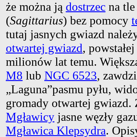
że można ją
dostrzec
na tl
(
Sagittarius
) bez pomocy
t
tutaj jasnych gwiazd należ
otwartej gwiazd
, powstałe
milionów lat temu. Większ
M8
lub
NGC 6523
, zawdz
„Laguna”pasmu pyłu, wido
gromady otwartej gwiazd. 
Mgławicy
jasne węzły gazu
Mgławica Klepsydra
. Opis