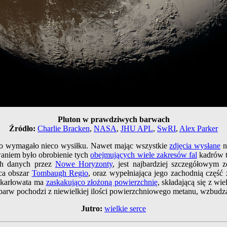
Pluton w prawdziwych barwach
Źródło:
Charlie Bracken
,
NASA
,
JHU APL
,
SwRI
,
Alex Parker
ego wymagało nieco wysiłku. Nawet mając wszystkie
zdjęcia wysłane
n
aniem było obrobienie tych
obejmujących wiele zakresów fal
kadrów t
ch danych przez
Nowe Horyzonty
, jest najbardziej szczegółowym 
rca obszar
Tombaugh Regio
, oraz wypełniająca jego zachodnią częś
a karłowata ma
zaskakująco złożoną powierzchnię
, składającą się z w
 barw pochodzi z niewielkiej ilości powierzchniowego metanu, wzbud
Jutro:
wielkie serce