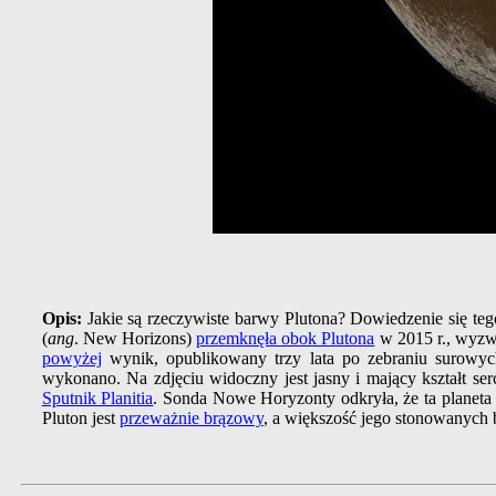
Opis:
Jakie są rzeczywiste barwy Plutona? Dowiedzenie się t
(
ang
. New Horizons)
przemknęła obok Plutona
w 2015 r., wyzw
powyżej
wynik, opublikowany trzy lata po zebraniu surowy
wykonano. Na zdjęciu widoczny jest jasny i mający kształt se
Sputnik Planitia
. Sonda Nowe Horyzonty odkryła, że ta planet
Pluton jest
przeważnie brązowy
, a większość jego stonowanych