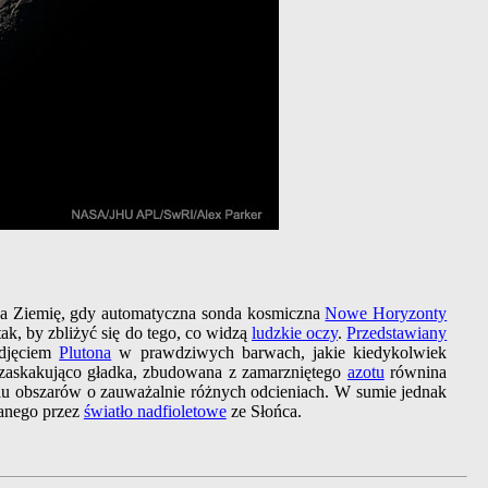
a Ziemię, gdy automatyczna sonda kosmiczna
Nowe Horyzonty
ak, by zbliżyć się do tego, co widzą
ludzkie oczy
.
Przedstawiany
zdjęciem
Plutona
w prawdziwych barwach, jakie kiedykolwiek
ć zaskakująco gładka, zbudowana z zamarzniętego
azotu
równina
ielu obszarów o zauważalnie różnych odcieniach. W sumie jednak
zanego przez
światło nadfioletowe
ze Słońca.