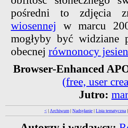
pośredni to zdjęcia 
wiosennej
w marcu 2008
mogłyby być widziane 
obecnej
równonocy jesien
Browser-Enhanced AP
(free, user cr
Jutro:
mar
<
|
Archiwum
|
Nadsyłanie
|
Lista tematyczna
Autorzy i wydawcy:
R