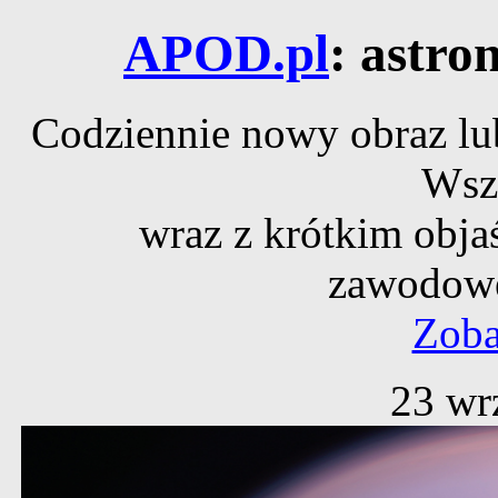
APOD.pl
: astro
Codziennie nowy obraz lub
Wsz
wraz z krótkim obja
zawodowe
Zoba
23 wr