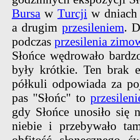
Bursa
w
Turcji
w dniach
a drugim
przesileniem
. 
podczas
przesilenia zimo
Słońce wędrowało bardzo
były krótkie. Ten brak e
półkuli odpowiada za po
pas "Słońc" to
przesileni
gdy Słońce unosiło się 
niebie i przebywało ta
obfitość słonecznego ś