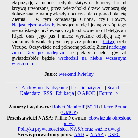
ekspozycję z pomocą jedynie statywu i kamery. Ponad
krzywą utworzoną przez wierzchołki drzew wznoszą się
dobrze znane nam gwiazdy nocnego nieba ponad planetą
Ziemia -- w tym konstelacja Oriona, czyli Łowcy.
Najjaśniejsze gwiazdy
tworzące ramię i jedną ze stóp tego
niebiańskiego myśliwego, czyli odpowiednio Betelgeza i
Rigel, oraz jego pas i miecz wyraźnie odbijają się w
spokojnych wodach płynącej przez północną
Łotwę
rzeki
Vitrupe. Oczywiście nad północną półkulę Ziemi
nadciąga
zima
.
Gdy już nadejdzie
, te piękny i pełen gwiazd
gwiazdozbiór będzie
wschodził na niebie wczesnym
wieczorem.
Jutro:
weekend świetlny
<
|
Archiwum
|
Nadsyłanie
|
Lista tematyczna
|
Search
|
Kalendarz
|
RSS
|
Edukacja
|
O APOD
|
Forum
|
>
Autorzy i wydawcy:
Robert Nemiroff
(
MTU
) i
Jerry Bonnell
(
UMCP
)
Przedstawiciel NASA
: Phillip Newman,
obowiązują określone
prawa
.
Polityka prywatności sieci NASA oraz ważne uwagi
Serwis prowadzony przez
:
ASD
w
NASA
/
GSFC