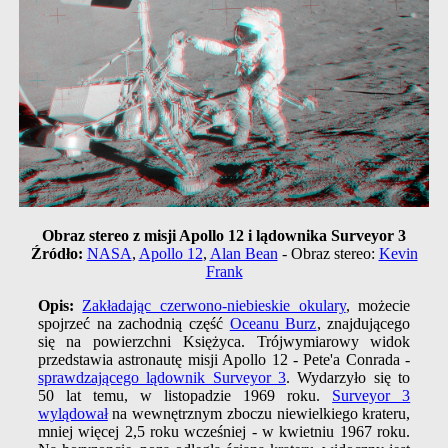
Obraz stereo z misji Apollo 12 i lądownika Surveyor 3
Źródło:
NASA
,
Apollo 12
,
Alan Bean
- Obraz stereo:
Kevin
Frank
Opis:
Zakładając czerwono-niebieskie okulary
, możecie
spojrzeć na zachodnią część
Oceanu Burz
, znajdującego
się na powierzchni Księżyca. Trójwymiarowy widok
przedstawia astronautę misji Apollo 12 - Pete'a Conrada -
sprawdzającego lądownik Surveyor 3
. Wydarzyło się to
50 lat temu, w listopadzie 1969 roku.
Surveyor 3
wylądował
na wewnętrznym zboczu niewielkiego krateru,
mniej więcej 2,5 roku wcześniej - w kwietniu 1967 roku.