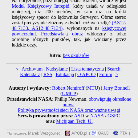
Na horyzoncie, poza odległą ścianą krateru, widoczny jest
Moduł Księżycowy Intrepid
, który usiadł w odległości
mniejszej, niż 200 metrów, w sam raz na krótki
księżycowy spacer do lądownika Surveyor. Obraz stereo
został precyzyjnie złożony z dwóch różnych zdjęć
(AS12-
48-7133, AS12-48-7134)
, wykonanych na
księżycowej
powierzchni
.
Przedstawiają obraz
widoczny z tylko
odrobinę różnych punktów, tak, jak widziany przez
ludzkie oczy.
Jutro:
bez okularów
<
|
Archiwum
|
Nadsyłanie
|
Lista tematyczna
|
Search
|
Kalendarz
|
RSS
|
Edukacja
|
O APOD
|
Forum
|
>
Autorzy i wydawcy:
Robert Nemiroff
(
MTU
) i
Jerry Bonnell
(
UMCP
)
Przedstawiciel NASA
: Phillip Newman,
obowiązują określone
prawa
.
Polityka prywatności sieci NASA oraz ważne uwagi
Serwis prowadzony przez
:
ASD
w
NASA
/
GSFC
oraz
Michigan Tech. U.
Marek Weżgowiec
APOD.pl
OAUJ
PTA
Tłumaczenie:
|
|
|
|