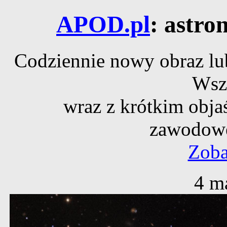
APOD.pl
: astro
Codziennie nowy obraz lub
Wsz
wraz z krótkim obja
zawodowe
Zoba
4 m