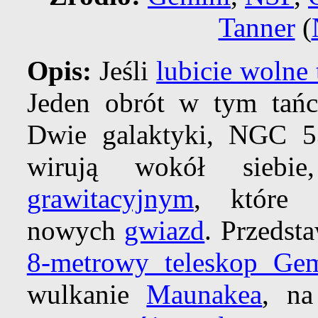
Tanner
(
Opis:
Jeśli
lubicie wolne 
Jeden obrót w tym tań
Dwie galaktyki, NGC 
wirują wokół siebi
grawitacyjnym
, które 
nowych
gwiazd
. Przedst
8-metrowy teleskop Ge
wulkanie
Maunakea
, n