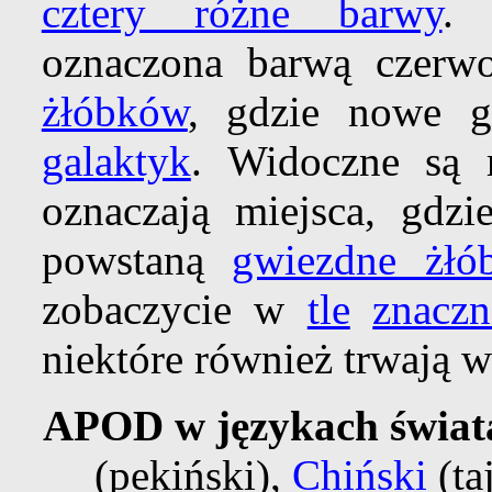
cztery różne barwy
.
oznaczona barwą czerw
żłóbków
, gdzie nowe g
galaktyk
. Widoczne są
oznaczają miejsca, gdz
powstaną
gwiezdne żłó
zobaczycie w
tle
znaczn
niektóre również trwają 
APOD w językach świat
(pekiński),
Chiński
(ta