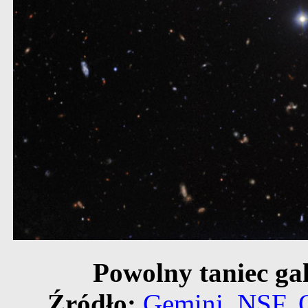
Powolny taniec ga
Źródło:
Gemini
,
NSF
,