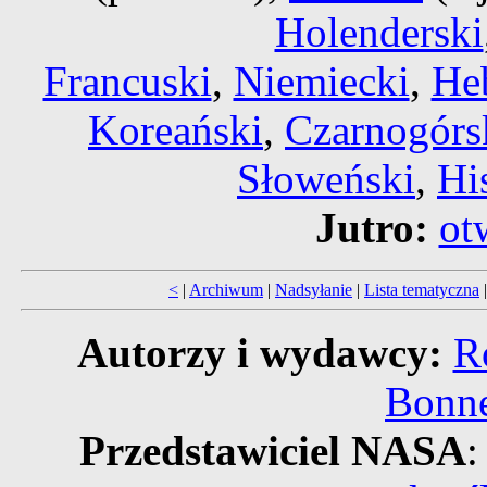
Holenderski
Francuski
,
Niemiecki
,
Heb
Koreański
,
Czarnogórs
Słoweński
,
Hi
Jutro:
ot
<
|
Archiwum
|
Nadsyłanie
|
Lista tematyczna
Autorzy i wydawcy:
R
Bonne
Przedstawiciel NASA
: