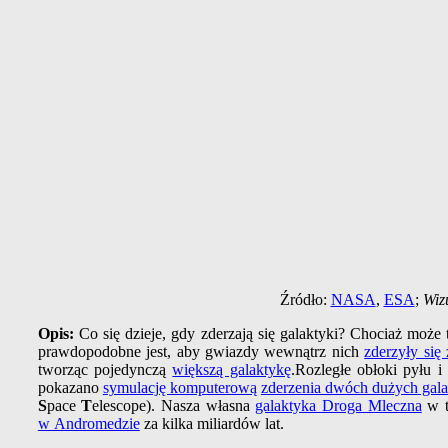
Źródło:
NASA
,
ESA
;
Wiz
Opis:
Co się dzieje, gdy zderzają się galaktyki? Chociaż może t
prawdopodobne jest, aby gwiazdy wewnątrz nich
zderzyły się
tworząc pojedynczą
większą galaktykę
.Rozległe obłoki pyłu i
pokazano
symulację komputerową
zderzenia dwóch dużych gala
S
pace
T
elescope). Nasza własna
galaktyka Droga Mleczna
w t
w Andromedzie
za kilka miliardów lat.