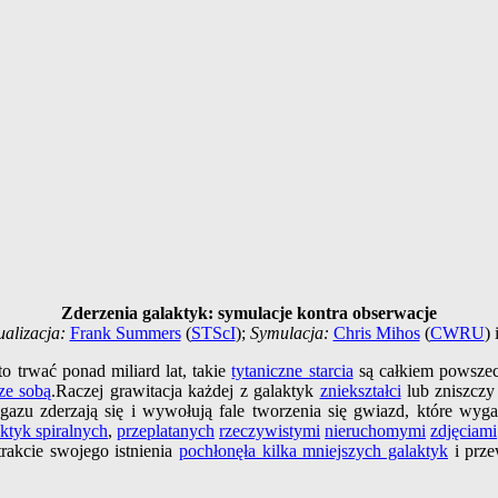
Zderzenia galaktyk: symulacje kontra obserwacje
ualizacja:
Frank Summers
(
STScI
);
Symulacja:
Chris Mihos
(
CWRU
) 
o trwać ponad miliard lat, takie
tytaniczne starcia
są całkiem powszech
 ze sobą
.Raczej grawitacja każdej z galaktyk
zniekształci
lub zniszczy
 gazu zderzają się i wywołują fale tworzenia się gwiazd, które wyg
ktyk spiralnych
,
przeplatanych
rzeczywistymi
nieruchomymi
zdjęciami
rakcie swojego istnienia
pochłonęła kilka mniejszych galaktyk
i prze