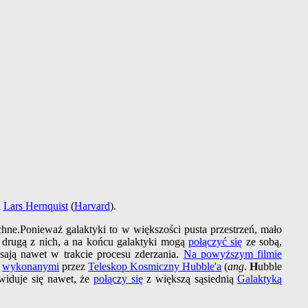
i
Lars Hernquist
(
Harvard
).
ne.Ponieważ galaktyki to w większości pusta przestrzeń, mało
 drugą z nich, a na końcu galaktyki mogą
połączyć się
ze sobą,
asają nawet w trakcie procesu zderzania.
Na powyższym filmie
wykonanymi
przez
Teleskop Kosmiczny Hubble'a
(
ang
.
H
ubble
widuje się nawet, że
połączy się
z większą sąsiednią
Galaktyką