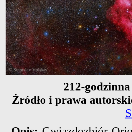
212-godzinna
Źródło i prawa autorsk
S
Opis:
Gwiazdozbiór Orio