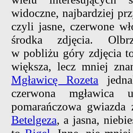
widoczne, najbardziej pr
czyli jasne, czerwone w
środka zdjęcia. Olb
w pobliżu góry zdjęcia 
większa, lecz mniej zn
Mgławicę Rozeta
jedn
czerwona mgławica u
pomarańczowa gwiazda z
Betelgeza
, a jasna, nieb