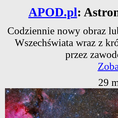
APOD.pl
: Astro
Codziennie nowy obraz lub
Wszechświata wraz z kr
przez zawod
Zoba
29 m