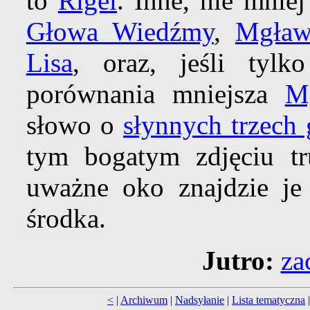
to
Rigel
. Inne, nie mnie
Głowa Wiedźmy
,
Mgław
Lisa
, oraz, jeśli tylk
porównania mniejsza
M
słowo o
słynnych trzech
tym bogatym zdjęciu tr
uważne oko znajdzie je
środka.
Jutro:
za
<
|
Archiwum
|
Nadsyłanie
|
Lista tematyczna