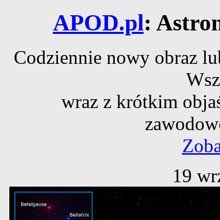
APOD.pl
: Astro
Codziennie nowy obraz lub
Wsz
wraz z krótkim obja
zawodowe
Zoba
19 wr