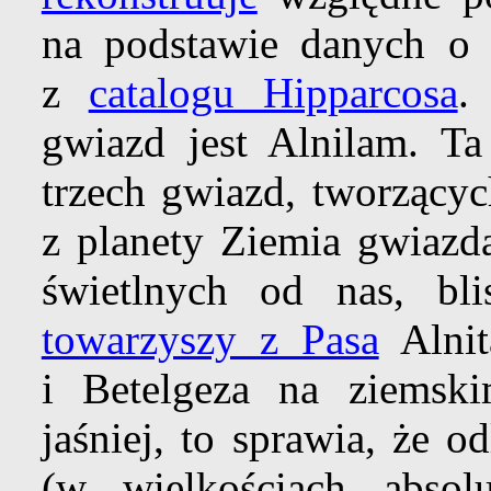
na podstawie danych o 
z
catalogu Hipparcosa
.
gwiazd jest Alnilam. Ta
trzech gwiazd, tworzącyc
z planety Ziemia gwiazda
świetlnych od nas, bl
towarzyszy z Pasa
Alnit
i Betelgeza na ziemski
jaśniej, to sprawia, że 
(w wielkościach absolu