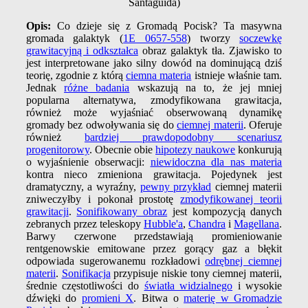
Santaguida)
Opis:
Co dzieje się z Gromadą Pocisk? Ta masywna
gromada galaktyk (
1E 0657-558
) tworzy
soczewkę
grawitacyjną i odkształca
obraz galaktyk tła. Zjawisko to
jest interpretowane jako silny dowód na dominującą dziś
teorię, zgodnie z którą
ciemna materia
istnieje właśnie tam.
Jednak
różne badania
wskazują na to, że jej mniej
popularna alternatywa, zmodyfikowana grawitacja,
również może wyjaśniać obserwowaną dynamikę
gromady bez odwoływania się do
ciemnej materii
. Oferuje
również
bardziej prawdopodobny scenariusz
progenitorowy
. Obecnie obie
hipotezy naukowe
konkurują
o wyjaśnienie obserwacji:
niewidoczna dla nas materia
kontra nieco zmieniona grawitacja. Pojedynek jest
dramatyczny, a wyraźny,
pewny przykład
ciemnej materii
zniweczyłby i pokonał prostotę
zmodyfikowanej teorii
grawitacji
.
Sonifikowany obraz
jest kompozycją danych
zebranych przez teleskopy
Hubble'a
,
Chandra
i
Magellana
.
Barwy czerwone przedstawiają promieniowanie
rentgenowskie emitowane przez gorący gaz a błękit
odpowiada sugerowanemu rozkładowi
odrębnej ciemnej
materii
.
Sonifikacja
przypisuje niskie tony ciemnej materii,
średnie częstotliwości do
światła widzialnego
i wysokie
dźwięki do
promieni X
. Bitwa o
materię w Gromadzie