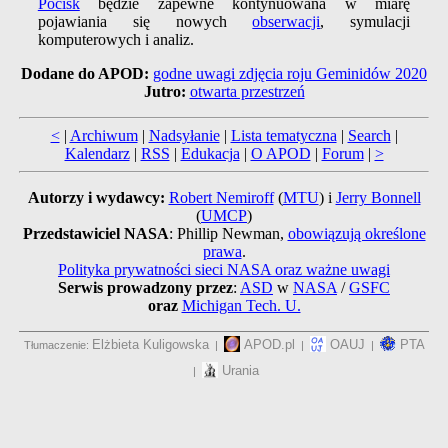
Pocisk
będzie zapewne kontynuowana w miarę
pojawiania się nowych
obserwacji
, symulacji
komputerowych i analiz.
Dodane do APOD:
godne uwagi zdjęcia roju Geminidów 2020
Jutro:
otwarta przestrzeń
<
|
Archiwum
|
Nadsyłanie
|
Lista tematyczna
|
Search
|
Kalendarz
|
RSS
|
Edukacja
|
O APOD
|
Forum
|
>
Autorzy i wydawcy:
Robert Nemiroff
(
MTU
) i
Jerry Bonnell
(
UMCP
)
Przedstawiciel NASA
: Phillip Newman,
obowiązują określone
prawa
.
Polityka prywatności sieci NASA oraz ważne uwagi
Serwis prowadzony przez
:
ASD
w
NASA
/
GSFC
oraz
Michigan Tech. U.
Elżbieta Kuligowska
APOD.pl
OAUJ
PTA
Tłumaczenie:
|
|
|
Urania
|