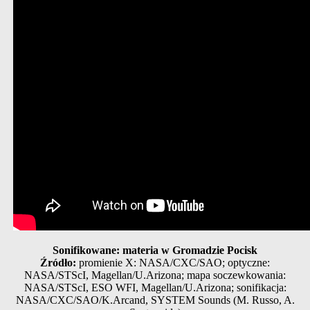
Sonifikowane: materia w Gromadzie Pocisk
Źródło:
promienie X: NASA/CXC/SAO; optyczne:
NASA/STScI, Magellan/U.Arizona; mapa soczewkowania:
NASA/STScI, ESO WFI, Magellan/U.Arizona; sonifikacja:
NASA/CXC/SAO/K.Arcand, SYSTEM Sounds (M. Russo, A.