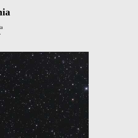
nia
ta
.