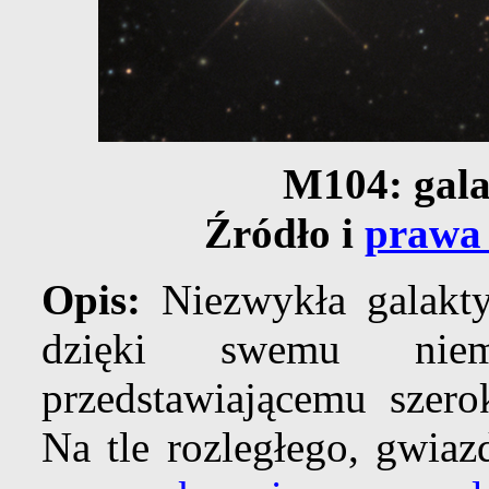
M104: gal
Źródło i
prawa 
Opis:
Niezwykła galakty
dzięki swemu ni
przedstawiającemu szero
Na tle rozległego, gwiaz