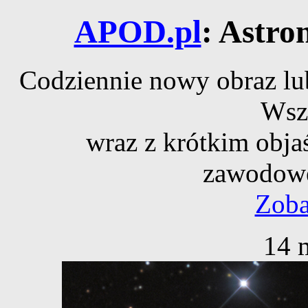
APOD.pl
: Astro
Codziennie nowy obraz lub
Wsz
wraz z krótkim obja
zawodowe
Zoba
14 