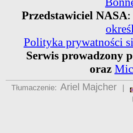
Bonne
Przedstawiciel NASA
:
okreś
Polityka prywatności 
Serwis prowadzony p
oraz
Mic
Ariel Majcher
Tłumaczenie:
|