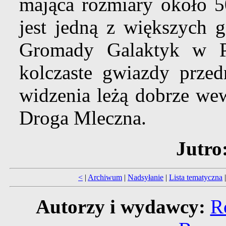
mająca rozmiary około 5
jest jedną z większych 
Gromady Galaktyk w P
kolczaste gwiazdy prze
widzenia leżą dobrze wew
Droga Mleczna.
Jutro
<
|
Archiwum
|
Nadsyłanie
|
Lista tematyczna
Autorzy i wydawcy:
R