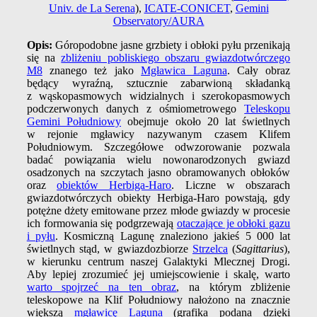
Univ. de La Serena
),
ICATE-CONICET
,
Gemini
Observatory/AURA
Opis:
Góropodobne jasne grzbiety i obłoki pyłu przenikają
się na
zbliżeniu pobliskiego obszaru gwiazdotwórczego
M8
znanego też jako
Mgławica Laguna
. Cały obraz
będący wyraźną, sztucznie zabarwioną składanką
z wąskopasmowych widzialnych i szerokopasmowych
podczerwonych danych z ośmiometrowego
Teleskopu
Gemini Południowy
obejmuje około 20 lat świetlnych
w rejonie mgławicy nazywanym czasem Klifem
Południowym. Szczegółowe odwzorowanie pozwala
badać powiązania wielu nowonarodzonych gwiazd
osadzonych na szczytach jasno obramowanych obłoków
oraz
obiektów Herbiga-Haro
. Liczne w obszarach
gwiazdotwórczych obiekty Herbiga-Haro powstają, gdy
potężne dżety emitowane przez młode gwiazdy w procesie
ich formowania się podgrzewają
otaczające je obłoki gazu
i pyłu
. Kosmiczną Lagunę znaleziono jakieś 5 000 lat
świetlnych stąd, w gwiazdozbiorze
Strzelca
(
Sagittarius
),
w kierunku centrum naszej Galaktyki Mlecznej Drogi.
Aby lepiej zrozumieć jej umiejscowienie i skalę, warto
warto spojrzeć na ten obraz
, na którym zbliżenie
teleskopowe na Klif Południowy nałożono na znacznie
większą
mgławicę Laguna
(grafika podana dzięki