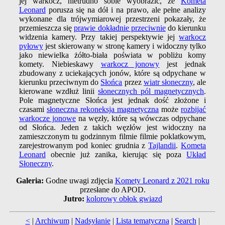
jej warkocz, nietrudno sobie wyobrazić, że
Kometa
Leonard
porusza się na dół i na prawo, ale pełne analizy
wykonane dla trójwymiarowej przestrzeni pokazały, że
przemieszcza się
prawie dokładnie przeciwnie
do kierunku
widzenia kamery. Przy takiej perspektywie jej
warkocz
pyłowy
jest skierowany w stronę kamery i widoczny tylko
jako niewielka żółto-biała poświata w pobliżu komy
komety. Niebieskawy
warkocz jonowy
jest jednak
zbudowany z uciekających jonów, które są odpychane w
kierunku przeciwnym do
Słońca
przez
wiatr słoneczny
, ale
kierowane wzdłuż linii
słonecznych pól magnetycznych
.
Pole magnetyczne Słońca jest jednak dość złożone i
czasami
słoneczna rekoneksja magnetyczna
może
rozbijać
warkocze jonowe
na węzły, które są wówczas odpychane
od Słońca. Jeden z takich węzłów jest widoczny na
zamieszczonym tu godzinnym filmie filmie poklatkowym,
zarejestrowanym pod koniec grudnia z
Tajlandii
.
Kometa
Leonard
obecnie już zanika, kierując się poza
Układ
Słoneczny
.
Galeria:
Godne uwagi zdjęcia
Komety Leonard z 2021 roku
przesłane do APOD.
Jutro:
kolorowy obłok gwiazd
<
|
Archiwum
|
Nadsyłanie
|
Lista tematyczna
|
Search
|