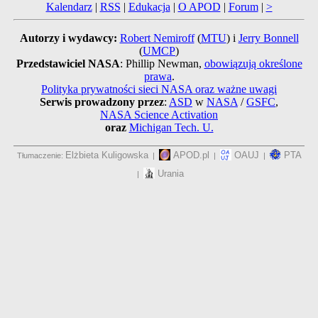
Kalendarz
|
RSS
|
Edukacja
|
O APOD
|
Forum
|
>
Autorzy i wydawcy:
Robert Nemiroff
(
MTU
) i
Jerry Bonnell
(
UMCP
)
Przedstawiciel NASA
: Phillip Newman,
obowiązują określone
prawa
.
Polityka prywatności sieci NASA oraz ważne uwagi
Serwis prowadzony przez
:
ASD
w
NASA
/
GSFC
,
NASA Science Activation
oraz
Michigan Tech. U.
Elżbieta Kuligowska
APOD.pl
OAUJ
PTA
Tłumaczenie:
|
|
|
Urania
|