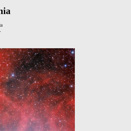
nia
ta
.