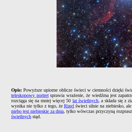
Opis:
Powyższe upiorne oblicze świeci w ciemności dzięki świ
teleskopowy portret
sprawia wrażenie, że wiedźma jest zapatr
rozciąga się na mniej więcej 50
lat świetlnych
, a składa się z 
wynika nie tylko z tego, że
Rigel
świeci silnie na niebiesko, ale
niebo jest niebieskie za dnia
, tylko wówczas przyczyną rozprasz
świetlnych
stąd.