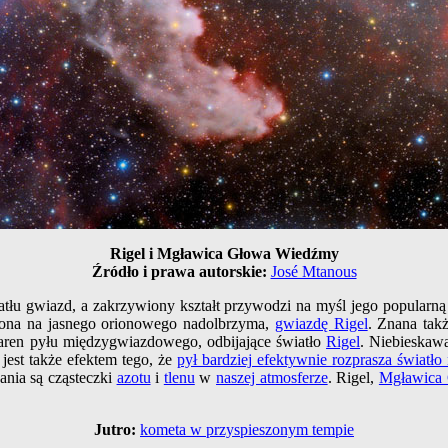
Rigel i Mgławica Głowa Wiedźmy
Źródło i prawa autorskie:
José Mtanous
atłu gwiazd, a zakrzywiony kształt przywodzi na myśl jego popular
zona na jasnego orionowego nadolbrzyma,
gwiazdę Rigel
. Znana takż
ziaren pyłu międzygwiazdowego, odbijające światło
Rigel
. Niebieskaw
 jest także efektem tego, że
pył bardziej efektywnie rozprasza światło 
ania są cząsteczki
azotu
i
tlenu
w
naszej atmosferze
. Rigel,
Mgławica
Jutro:
kometa w przyspieszonym tempie