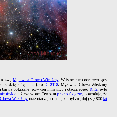
ną nazwę
Mgławica Głowa Wiedźmy
. W istocie ten oczarowujący
e bardziej oficjalnie, jako
IC 2118
, Mgławica Głowa Wiedźmy
a barwa pokazanej powyżej mgławicy i otaczającego
Rigel
pyłu
niebieskie
niż czerwone. Ten sam
proces fizyczny
powoduje, że
 Głowa Wiedźmy
oraz otaczające je gaz i pył znajdują się 800
lat