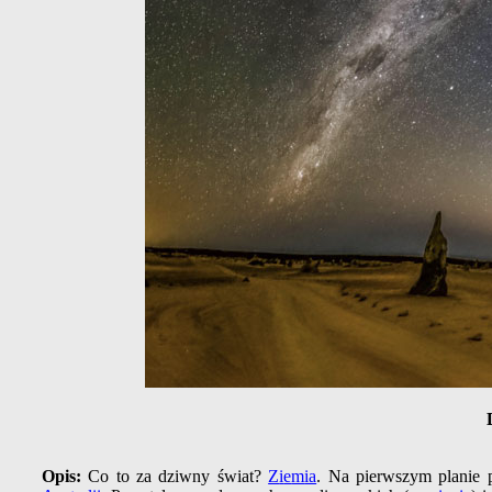
Opis:
Co to za dziwny świat?
Z
i
e
m
ia
. Na pierwszym planie 