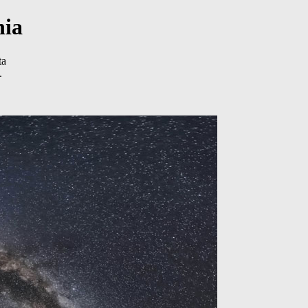
nia
ta
.