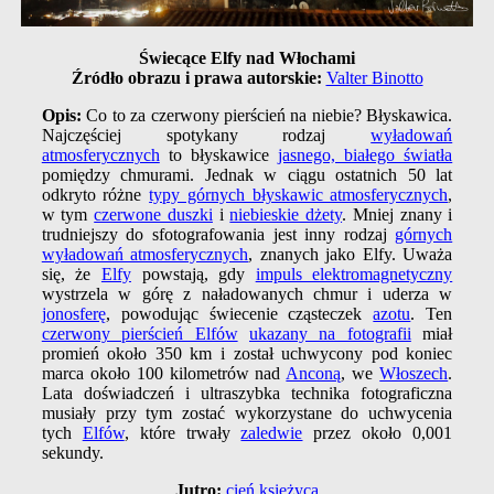
Świecące Elfy nad Włochami
Źródło obrazu i prawa autorskie:
Valter Binotto
Opis:
Co to za czerwony pierścień na niebie? Błyskawica.
Najczęściej spotykany rodzaj
wyładowań
atmosferycznych
to błyskawice
jasnego, białego światła
pomiędzy chmurami. Jednak w ciągu ostatnich 50 lat
odkryto różne
typy górnych błyskawic atmosferycznych
,
w tym
czerwone duszki
i
niebieskie dżety
. Mniej znany i
trudniejszy do sfotografowania jest inny rodzaj
górnych
wyładowań atmosferycznych
, znanych jako Elfy. Uważa
się, że
Elfy
powstają, gdy
impuls elektromagnetyczny
wystrzela w górę z naładowanych chmur i uderza w
jonosferę
, powodując świecenie cząsteczek
azotu
. Ten
czerwony pierścień Elfów
ukazany na fotografii
miał
promień około 350 km i został uchwycony pod koniec
marca około 100 kilometrów nad
Anconą
, we
Włoszech
.
Lata doświadczeń i ultraszybka technika fotograficzna
musiały przy tym zostać wykorzystane do uchwycenia
tych
Elfów
, które trwały
zaledwie
przez około 0,001
sekundy.
Jutro:
cień księżyca